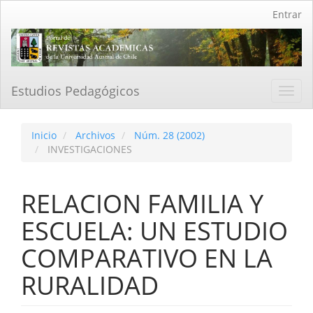
Navegación
Entrar
principal
Contenido
principal
Barra
lateral
Estudios Pedagógicos
Toggl
navig
Inicio
Archivos
Núm. 28 (2002)
INVESTIGACIONES
RELACION FAMILIA Y
ESCUELA: UN ESTUDIO
COMPARATIVO EN LA
RURALIDAD