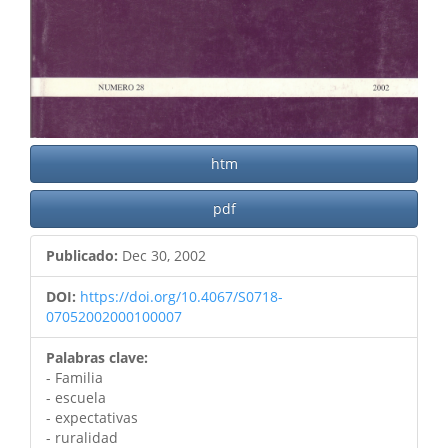
htm
pdf
Publicado:
Dec 30, 2002
DOI:
https://doi.org/10.4067/S0718-
07052002000100007
Palabras clave:
- Familia
- escuela
- expectativas
- ruralidad