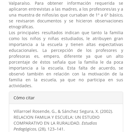
Valparaíso. Para obtener información requerida se
aplicaron entrevistas a las madres, a los profesores/as y a
una muestra de niños/as que cursaban de 1º a 6º básico,
se revisaron documentos y se hicieron observaciones
etnográficas.
Los principales resultados indican que tanto la familia
como los niños y niñas estudiados, le atribuyen gran
importancia a la escuela y tienen altas expectativas
educacionales. La percepción de los profesores y
profesoras es, empero, diferente ya que un alto
porcentaje de éstos señala que la familia le da poca
importancia a la escuela. Esta falta de acuerdo, se
observó también en relación con la motivación de la
familia en la escuela, ya que no participa en sus
actividades.
Detalles
Cómo citar
del
Villarroel Rosende, G., & Sánchez Segura, X. (2002).
artículo
RELACION FAMILIA Y ESCUELA: UN ESTUDIO
COMPARATIVO EN LA RURALIDAD.
Estudios
Pedagógicos
, (28), 123–141.