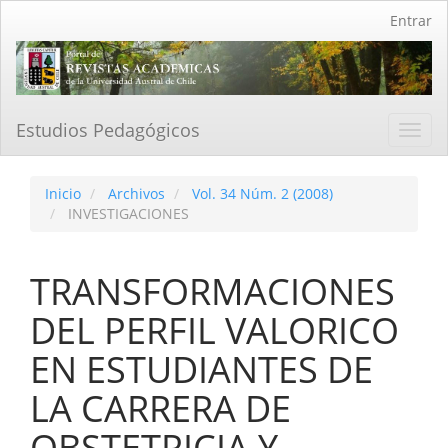
Navegación
Entrar
principal
Contenido
principal
Barra
lateral
Estudios Pedagógicos
Toggl
navig
Inicio
Archivos
Vol. 34 Núm. 2 (2008)
INVESTIGACIONES
TRANSFORMACIONES
DEL PERFIL VALORICO
EN ESTUDIANTES DE
LA CARRERA DE
OBSTETRICIA Y