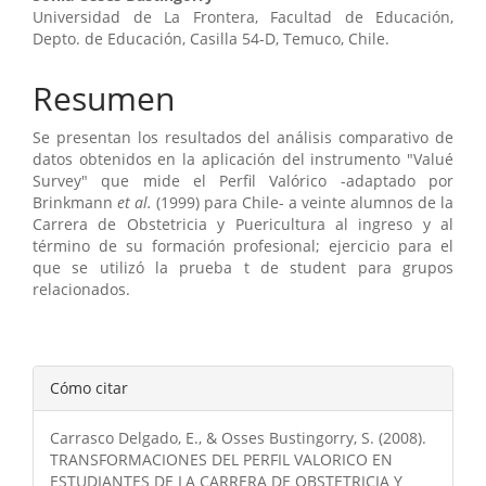
artículo
Universidad de La Frontera, Facultad de Educación,
Depto. de Educación, Casilla 54-D, Temuco, Chile.
Resumen
Se presentan los resultados del análisis comparativo de
datos obtenidos en la aplicación del instrumento "Valué
Survey" que mide el Perfil Valórico -adaptado por
Brinkmann
et al.
(1999) para Chile- a veinte alumnos de la
Carrera de Obstetricia y Puericultura al ingreso y al
término de su formación profesional; ejercicio para el
que se utilizó la prueba t de student para grupos
relacionados.
Detalles
Cómo citar
del
Carrasco Delgado, E., & Osses Bustingorry, S. (2008).
artículo
TRANSFORMACIONES DEL PERFIL VALORICO EN
ESTUDIANTES DE LA CARRERA DE OBSTETRICIA Y