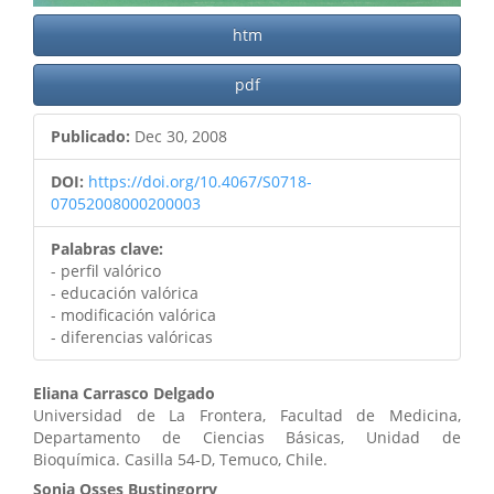
htm
pdf
Publicado:
Dec 30, 2008
DOI:
https://doi.org/10.4067/S0718-
07052008000200003
Palabras clave:
- perfil valórico
- educación valórica
- modificación valórica
- diferencias valóricas
Contenido
Eliana Carrasco Delgado
Universidad de La Frontera, Facultad de Medicina,
principal
Departamento de Ciencias Básicas, Unidad de
Bioquímica. Casilla 54-D, Temuco, Chile.
del
Sonia Osses Bustingorry