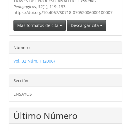
TRAVÉS DEL PROCESO ANALÍTICO.
Estudios
Pedagógicos
,
32
(1), 119–133.
https://doi.org/10.4067/S0718-07052006000100007
Más formatos de cita
Descargar cita
Número
Vol. 32 Núm. 1 (2006)
Sección
ENSAYOS
Último Número