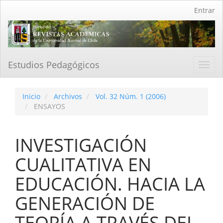
Navegación
Entrar
principal
Contenido
principal
Barra
lateral
Estudios Pedagógicos
Toggl
navig
Inicio
Archivos
Vol. 32 Núm. 1 (2006)
ENSAYOS
INVESTIGACIÓN
CUALITATIVA EN
EDUCACIÓN. HACIA LA
GENERACIÓN DE
TEORÍA A TRAVÉS DEL