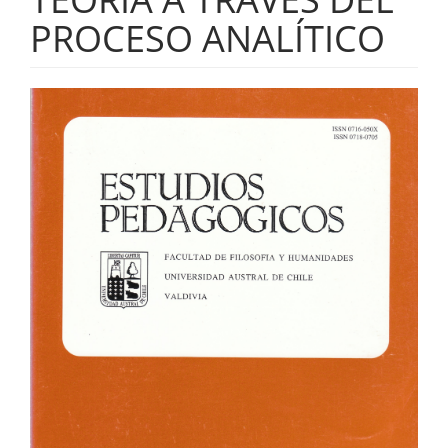
PROCESO ANALÍTICO
Barra
lateral
del
artículo