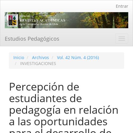
Navegación
Entrar
principal
Contenido
principal
Barra
lateral
Estudios Pedagógicos
Toggl
navig
Inicio
Archivos
Vol. 42 Núm. 4 (2016)
INVESTIGACIONES
Percepción de
estudiantes de
pedagogía en relación
a las oportunidades
para el desarrollo de