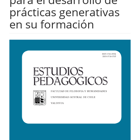
prácticas generativas
en su formación
Barra
lateral
del
artículo