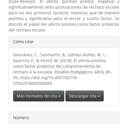
Scale-Revised. El afecto positivo predijo negativa y
significativamente altas puntuaciones de rechazo escolar
para los dos primeros factores, mientras que de manera
positiva y significativa para el tercer y cuarto factor. Se
discute el papel del afecto positivo como factor protector
del rechazo escolar.
Detalles
Cómo citar
del
Gonzálvez, C., Sanmartín, R., Gómez-Núñez, M. I.,
artículo
Aparicio, P., & Vicent, M. (2018). El afecto positivo
como factor protector del comportamiento de
rechazo a la escuela.
Estudios Pedagógicos
,
44
(3), 89–
99. https://doi.org/10.4067/S0718-
07052018000300089
Más formatos de cita
Descargar cita
Número