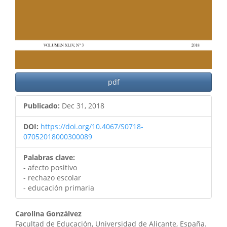
pdf
Publicado:
Dec 31, 2018
DOI:
https://doi.org/10.4067/S0718-
07052018000300089
Palabras clave:
- afecto positivo
- rechazo escolar
- educación primaria
Contenido
Carolina Gonzálvez
Facultad de Educación, Universidad de Alicante, España.