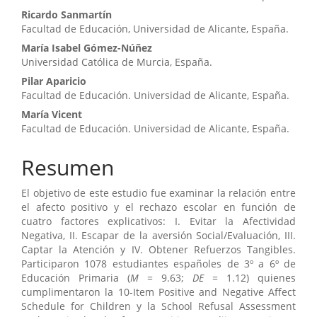
principal
Ricardo Sanmartín
del
Facultad de Educación, Universidad de Alicante, España.
artículo
María Isabel Gómez-Núñez
Universidad Católica de Murcia, España.
Pilar Aparicio
Facultad de Educación. Universidad de Alicante, España.
María Vicent
Facultad de Educación. Universidad de Alicante, España.
Resumen
El objetivo de este estudio fue examinar la relación entre
el afecto positivo y el rechazo escolar en función de
cuatro factores explicativos: I. Evitar la Afectividad
Negativa, II. Escapar de la aversión Social/Evaluación, III.
Captar la Atención y IV. Obtener Refuerzos Tangibles.
Participaron 1078 estudiantes españoles de 3º a 6º de
Educación Primaria (
M
= 9.63;
DE
= 1.12) quienes
cumplimentaron la 10-Item Positive and Negative Affect
Schedule for Children y la School Refusal Assessment