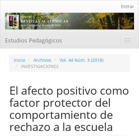
Navegación
Entrar
principal
Contenido
principal
Barra
lateral
Estudios Pedagógicos
Toggl
navig
Inicio
Archivos
Vol. 44 Núm. 3 (2018)
INVESTIGACIONES
El afecto positivo como
factor protector del
comportamiento de
rechazo a la escuela