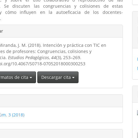
s. Se discuten las congruencias y colisiones de estas
 y cómo influyen en la autoeficacia de los docentes-
.
les
ar
iranda, J. M. (2018). Intención y práctica con TIC en
ulo
es de profesores: Congruencias, colisiones y
cia.
Estudios Pedagógicos
,
44
(3), 253–269.
doi.org/10.4067/S0718-07052018000300253
rmatos de cita
Descargar cita
úm. 3 (2018)