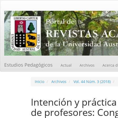
Navegación
principal
Contenido
principal
Barra
lateral
Estudios Pedagógicos
Actual
Archivos
Acerca 
Inicio
Archivos
Vol. 44 Núm. 3 (2018)
Intención y práctic
de profesores: Cong