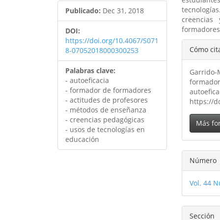
tecnología
Publicado:
Dec 31, 2018
creencias
formadores
DOI:
https://doi.org/10.4067/S071
Detal
Cómo cit
8-07052018000300253
del
Palabras clave:
Garrido-M
artíc
- autoeficacia
formador
- formador de formadores
autoefica
- actitudes de profesores
https://
- métodos de enseñanza
- creencias pedagógicas
Más fo
- usos de tecnologías en
educación
Número
Vol. 44 N
Sección