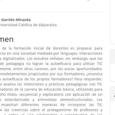
enido
l Garrido-Miranda
Universidad Católica de Valparaíso.
ipal
men
ulo
 de la formación inicial de docentes es preparar para
se en una sociedad mediada por lenguajes, interacciones
 digitalizados. Los estudios señalan, sin embargo, que los
de pedagogía no logran la autoeficacia para utilizar TIC
mente, entre otras razones, por las pocas oportunidades,
 modelamientos propiciados por sus formadores; ¿muestra
a autoeficacia de los propios formadores? Para responder,
o analiza las intenciones y prácticas pedagógicas con TIC
adores de la carrera de educación básica, utilizando para
eño mixto, secuencial y exploratorio con aplicación de un
io estandarizado y entrevistas semiestructuradas. Los
s muestran diferentes maneras de incorporar las TIC
e las creencias sobre el protagonismo de profesores y
s, y sobre el uso colaborativo o reproductivo de las