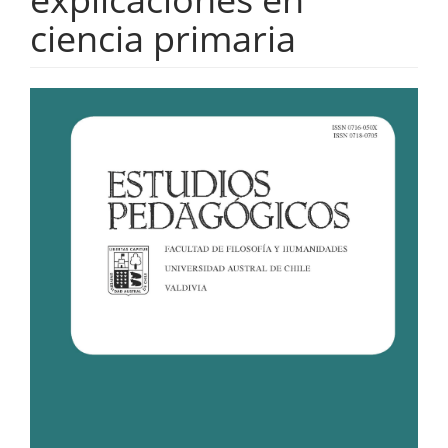
ciencia primaria
Barra
lateral
del
artículo