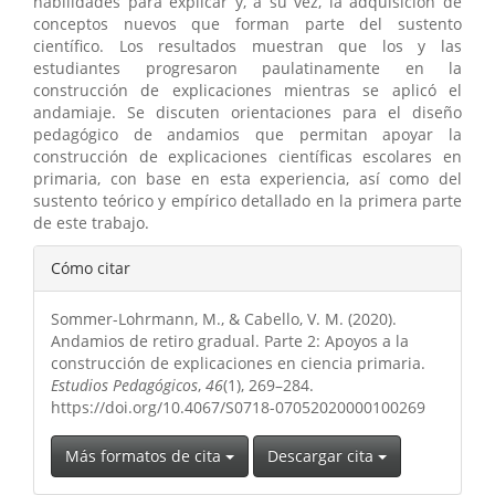
habilidades para explicar y, a su vez, la adquisición de
conceptos nuevos que forman parte del sustento
científico. Los resultados muestran que los y las
estudiantes progresaron paulatinamente en la
construcción de explicaciones mientras se aplicó el
andamiaje. Se discuten orientaciones para el diseño
pedagógico de andamios que permitan apoyar la
construcción de explicaciones científicas escolares en
primaria, con base en esta experiencia, así como del
sustento teórico y empírico detallado en la primera parte
de este trabajo.
Detalles
Cómo citar
del
Sommer-Lohrmann, M., & Cabello, V. M. (2020).
artículo
Andamios de retiro gradual. Parte 2: Apoyos a la
construcción de explicaciones en ciencia primaria.
Estudios Pedagógicos
,
46
(1), 269–284.
https://doi.org/10.4067/S0718-07052020000100269
Más formatos de cita
Descargar cita