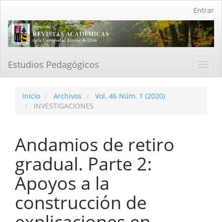
Navegación
Entrar
principal
Contenido
principal
Barra
lateral
Estudios Pedagógicos
Toggl
navig
Inicio
Archivos
Vol. 46 Núm. 1 (2020)
INVESTIGACIONES
Andamios de retiro
gradual. Parte 2:
Apoyos a la
construcción de
explicaciones en