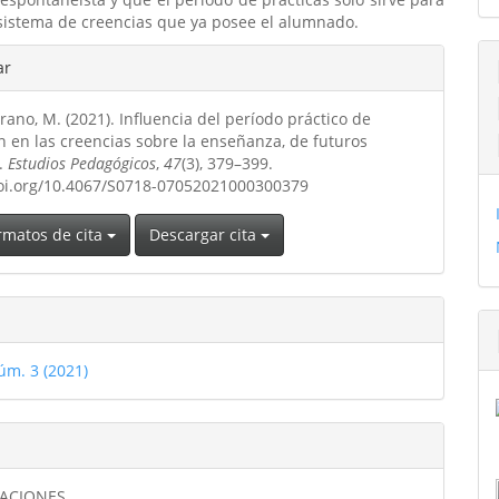
 sistema de creencias que ya posee el alumnado.
les
ar
rano, M. (2021). Influencia del período práctico de
ulo
n en las creencias sobre la enseñanza, de futuros
.
Estudios Pedagógicos
,
47
(3), 379–399.
doi.org/10.4067/S0718-07052021000300379
rmatos de cita
Descargar cita
úm. 3 (2021)
GACIONES