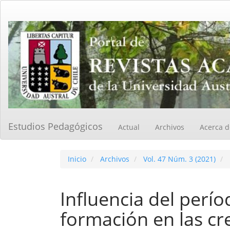
Navegación
principal
Contenido
principal
Barra
lateral
Estudios Pedagógicos
Actual
Archivos
Acerca 
Inicio
Archivos
Vol. 47 Núm. 3 (2021)
Influencia del perío
formación en las cr