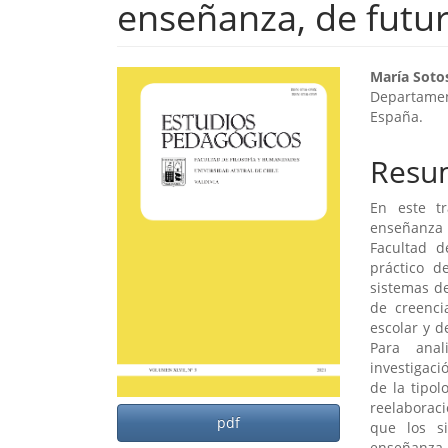
enseñanza, de futu
Barra
Cont
María Soto
Departamen
lateral
princ
España.
del
del
Resu
artículo
artíc
En este tr
enseñanza 
Facultad d
práctico d
sistemas de
de creenci
escolar y d
Para anal
investigaci
de la tipol
reelaboraci
pdf
que los s
enseñanza e