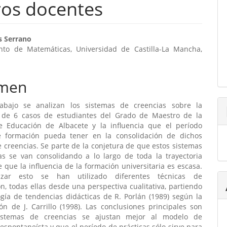
ros docentes
enido
s Serrano
to de Matemáticas, Universidad de Castilla-La Mancha,
ipal
men
ulo
abajo se analizan los sistemas de creencias sobre la
de 6 casos de estudiantes del Grado de Maestro de la
e Educación de Albacete y la influencia que el período
e formación pueda tener en la consolidación de dichos
 creencias. Se parte de la conjetura de que estos sistemas
as se van consolidando a lo largo de toda la trayectoria
e que la influencia de la formación universitaria es escasa.
izar esto se han utilizado diferentes técnicas de
ón, todas ellas desde una perspectiva cualitativa, partiendo
ogía de tendencias didácticas de R. Porlán (1989) según la
ón de J. Carrillo (1998). Las conclusiones principales son
istemas de creencias se ajustan mejor al modelo de
spontaneísta y que el período de prácticas sólo sirve para