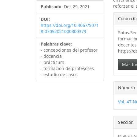
reforzar el
Publicado:
Dec 29, 2021
Detal
Cómo cit
DOI:
del
https://doi.org/10.4067/S071
8-07052021000300379
Sotos Ser
artíc
formació
Palabras clave:
docentes
- concepciones del profesor
https://
- docencia
- prácticum
Más fo
- formación de profesores
- estudio de casos
Número
Vol. 47 N
Sección
INVESTI