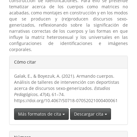
construcción de identificaciones. Para ello se pretende
tematizar acerca de los cuerpos como matrices no
acabadas, como montajes en construcción y en los modos
que se producen y (re)producen discursos sexo-
generizados, reflexionando sobre la significación de
narrativas correctas de los cuerpos y las formas en que
influye la matriz heterosexual y los universales en las
configuraciones de identificaciones e imágenes
corporales.
Detalles
Cómo citar
del
Galak, E., & Boyezuk, A. (2021). Armando cuerpos.
artículo
Análisis de talleres de intervención con deportistas
acerca de discursos sexo-generizados.
Estudios
Pedagógicos
,
47
(4), 61–74.
https://doi.org/10.4067/S0718-07052021000400061
Más formatos de cita
Descargar cita