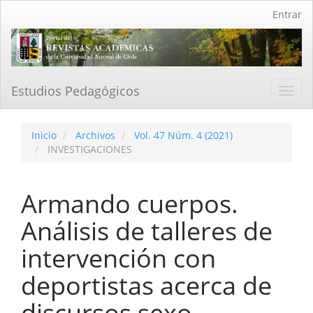
Navegación
Entrar
principal
Contenido
principal
Barra
lateral
Estudios Pedagógicos
Toggl
navig
Inicio
Archivos
Vol. 47 Núm. 4 (2021)
INVESTIGACIONES
Armando cuerpos.
Análisis de talleres de
intervención con
deportistas acerca de
discursos sexo-