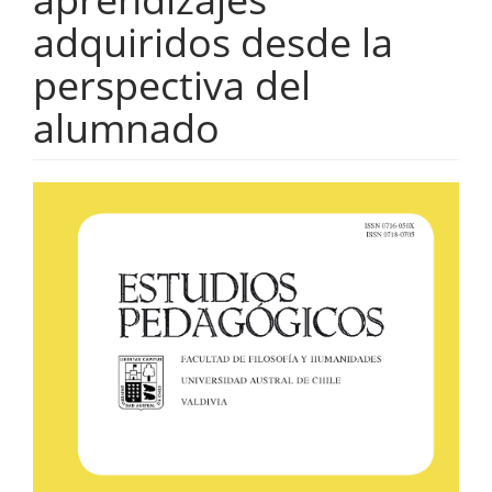
adquiridos desde la
perspectiva del
alumnado
Barra
lateral
del
artículo