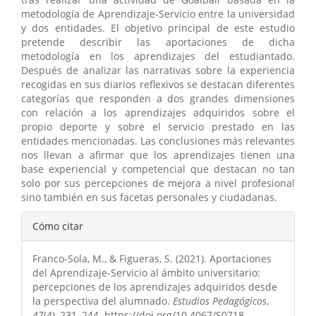
metodología de Aprendizaje-Servicio entre la universidad
y dos entidades. El objetivo principal de este estudio
pretende describir las aportaciones de dicha
metodología en los aprendizajes del estudiantado.
Después de analizar las narrativas sobre la experiencia
recogidas en sus diarios reflexivos se destacan diferentes
categorías que responden a dos grandes dimensiones
con relación a los aprendizajes adquiridos sobre el
propio deporte y sobre el servicio prestado en las
entidades mencionadas. Las conclusiones más relevantes
nos llevan a afirmar que los aprendizajes tienen una
base experiencial y competencial que destacan no tan
solo por sus percepciones de mejora a nivel profesional
sino también en sus facetas personales y ciudadanas.
Detalles
Cómo citar
del
Franco-Sola, M., & Figueras, S. (2021). Aportaciones
artículo
del Aprendizaje-Servicio al ámbito universitario:
percepciones de los aprendizajes adquiridos desde
la perspectiva del alumnado.
Estudios Pedagógicos
,
47
(4), 231–244. https://doi.org/10.4067/S0718-