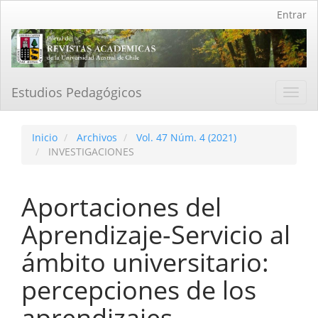
Navegación
Entrar
principal
Contenido
principal
Barra
lateral
Estudios Pedagógicos
Toggl
navig
Inicio
Archivos
Vol. 47 Núm. 4 (2021)
INVESTIGACIONES
Aportaciones del
Aprendizaje-Servicio al
ámbito universitario:
percepciones de los
aprendizajes