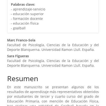
Palabras clave:
- aprendizaje-servicio
- educación superior
- formación docente
- educación física
- goalball
Contenido
Marc Franco-Sola
Facultad de Psicología, Ciencias de la Educación y del
principal
Deporte Blanquerna. Universidad Ramon Llull. España.
del
Sara Figueras
Facultad de Psicología, Ciencias de la Educación y del
artículo
Deporte Blanquerna. Universidad Ramon Llull. España.
Resumen
En este manuscrito se presentan algunos de los
resultados de aprendizaje más representativos obtenidos
por estudiantes de tercer y cuarto curso del grado de
Educación Primaria, con mención de Educación Física,
tras realizar una actividad de Goalball basada en la