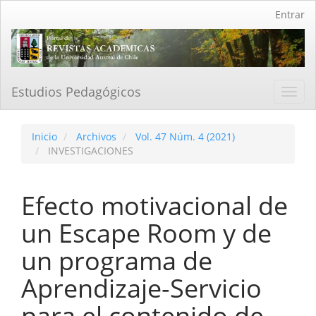
Navegación
Entrar
principal
Contenido
principal
Barra
lateral
Estudios Pedagógicos
Toggl
navig
Inicio
Archivos
Vol. 47 Núm. 4 (2021)
INVESTIGACIONES
Efecto motivacional de
un Escape Room y de
un programa de
Aprendizaje-Servicio
para el contenido de