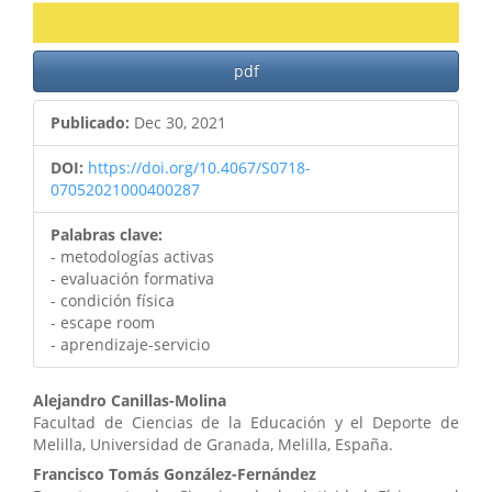
pdf
Publicado:
Dec 30, 2021
DOI:
https://doi.org/10.4067/S0718-
07052021000400287
Palabras clave:
- metodologías activas
- evaluación formativa
- condición física
- escape room
- aprendizaje-servicio
Contenido
Alejandro Canillas-Molina
Facultad de Ciencias de la Educación y el Deporte de
principal
Melilla, Universidad de Granada, Melilla, España.
del
Francisco Tomás González-Fernández