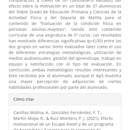
comparación, a través de un cuestionario validado, del
efecto sobre la motivación en un total de 37 alumnos/as
del Doble Grado de Educación Primaria y Ciencias de la
Actividad Física y del Deporte de Melilla para el
contenido de “Evaluación de la condición física en
personas adultas-mayores”, siendo esto contenido
curricular de una asignatura de 5º curso. Los resultados
han mostrado diferencias significativas (p<0.05) entre los
dos grupos en varios ítems evaluados tales como el uso
de diferentes estrategias metodológicas, utilización de
medios audiovisuales, gestión del aprendizaje, trabajo en
equipo y satisfacción con el tipo de evaluación. En
conclusión, ambas metodologías resultan interesantes y
bien recibidas por el alumnado, aunque el ApS muestra
una mayor percepción de adquisición de ciertas
habilidades profesionales por parte del alumnado.
Detalles
Cómo citar
del
Canillas-Molina, A., González-Fernández, F. T.,
artículo
Martín-Moya, R., & Ruiz-Montero, P. J. (2021). Efecto
motivacional de un Escape Room y de un programa
de Aprendizaje-Servicio para el contenido de