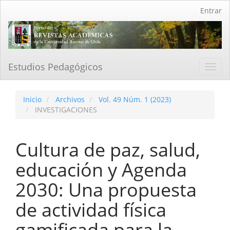
Navegación
Entrar
principal
Contenido
principal
Barra
lateral
Estudios Pedagógicos
Toggl
navig
Inicio
Archivos
Vol. 49 Núm. 1 (2023)
INVESTIGACIONES
Cultura de paz, salud,
educación y Agenda
2030: Una propuesta
de actividad física
gamificada para la