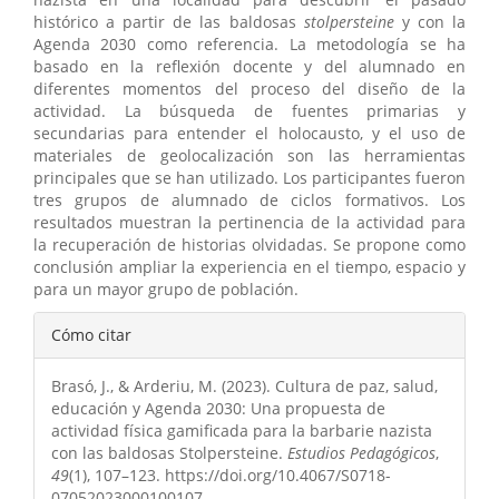
histórico a partir de las baldosas
stolpersteine
y con la
Agenda 2030 como referencia. La metodología se ha
basado en la reflexión docente y del alumnado en
diferentes momentos del proceso del diseño de la
actividad. La búsqueda de fuentes primarias y
secundarias para entender el holocausto, y el uso de
materiales de geolocalización son las herramientas
principales que se han utilizado. Los participantes fueron
tres grupos de alumnado de ciclos formativos. Los
resultados muestran la pertinencia de la actividad para
la recuperación de historias olvidadas. Se propone como
conclusión ampliar la experiencia en el tiempo, espacio y
para un mayor grupo de población.
Detalles
Cómo citar
del
Brasó, J., & Arderiu, M. (2023). Cultura de paz, salud,
artículo
educación y Agenda 2030: Una propuesta de
actividad física gamificada para la barbarie nazista
con las baldosas Stolpersteine.
Estudios Pedagógicos
,
49
(1), 107–123. https://doi.org/10.4067/S0718-
07052023000100107