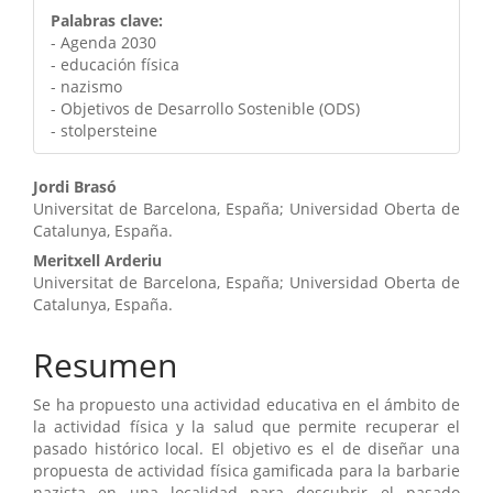
Palabras clave:
- Agenda 2030
- educación física
- nazismo
- Objetivos de Desarrollo Sostenible (ODS)
- stolpersteine
Contenido
Jordi Brasó
Universitat de Barcelona, España; Universidad Oberta de
principal
Catalunya, España.
del
Meritxell Arderiu
Universitat de Barcelona, España; Universidad Oberta de
artículo
Catalunya, España.
Resumen
Se ha propuesto una actividad educativa en el ámbito de
la actividad física y la salud que permite recuperar el
pasado histórico local. El objetivo es el de diseñar una
propuesta de actividad física gamificada para la barbarie
nazista en una localidad para descubrir el pasado