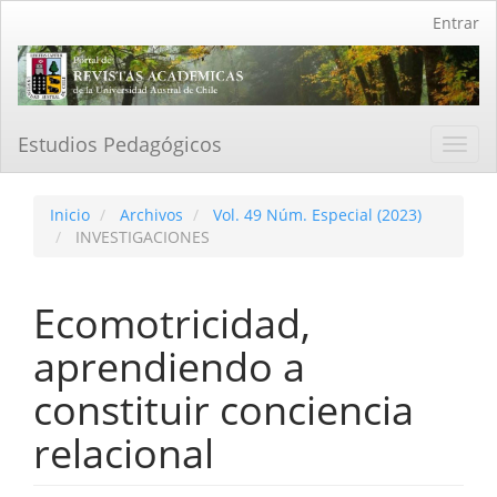
Navegación
Entrar
principal
Contenido
principal
Barra
lateral
Estudios Pedagógicos
Toggl
navig
Inicio
Archivos
Vol. 49 Núm. Especial (2023)
INVESTIGACIONES
Ecomotricidad,
aprendiendo a
constituir conciencia
relacional