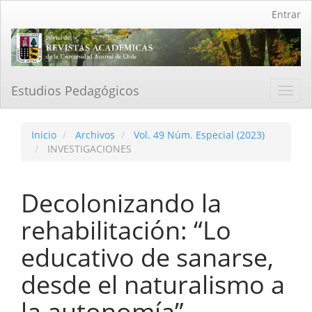
Navegación
Entrar
principal
Contenido
principal
Barra
lateral
Estudios Pedagógicos
Toggl
navig
Inicio
Archivos
Vol. 49 Núm. Especial (2023)
INVESTIGACIONES
Decolonizando la
rehabilitación: “Lo
educativo de sanarse,
desde el naturalismo a
la autonomía”