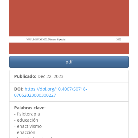
pdf
Publicado:
Dec 22, 2023
DOI:
https://doi.org/10.4067/S0718-
07052023000300227
Palabras clave:
- fisioterapia
- educación
- enactivismo
- enacción