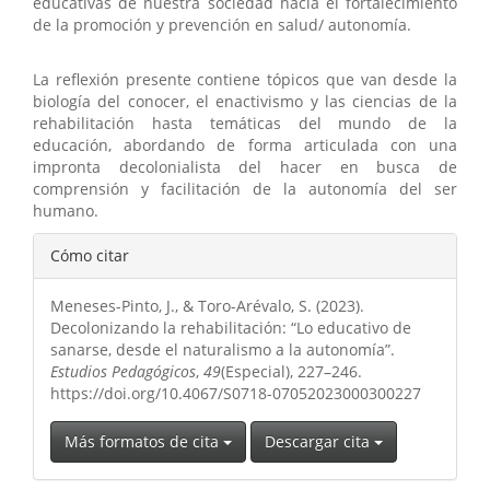
educativas de nuestra sociedad hacia el fortalecimiento
de la promoción y prevención en salud/ autonomía.
La reflexión presente contiene tópicos que van desde la
biología del conocer, el enactivismo y las ciencias de la
rehabilitación hasta temáticas del mundo de la
educación, abordando de forma articulada con una
impronta decolonialista del hacer en busca de
comprensión y facilitación de la autonomía del ser
humano.
Detalles
Cómo citar
del
Meneses-Pinto, J., & Toro-Arévalo, S. (2023).
artículo
Decolonizando la rehabilitación: “Lo educativo de
sanarse, desde el naturalismo a la autonomía”.
Estudios Pedagógicos
,
49
(Especial), 227–246.
https://doi.org/10.4067/S0718-07052023000300227
Más formatos de cita
Descargar cita