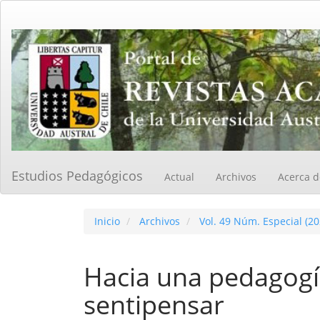
Navegación
principal
Contenido
principal
Barra
lateral
Estudios Pedagógicos
Actual
Archivos
Acerca 
Inicio
Archivos
Vol. 49 Núm. Especial (20
Hacia una pedagogí
sentipensar