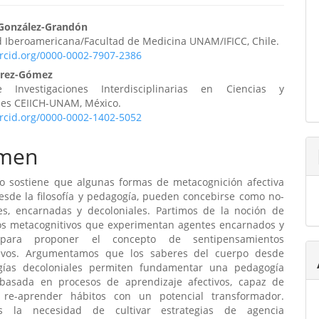
enido
González-Grandón
d Iberoamericana/Facultad de Medicina UNAM/IFICC, Chile.
ipal
orcid.org/0000-0002-7907-2386
árez-Gómez
 Investigaciones Interdisciplinarias en Ciencias y
ulo
s CEIICH-UNAM, México.
orcid.org/0000-0002-1402-5052
men
ulo sostiene que algunas formas de metacognición afectiva
esde la filosofía y pedagogía, pueden concebirse como no-
es, encarnadas y decoloniales. Partimos de la noción de
os metacognitivos que experimentan agentes encarnados y
 para proponer el concepto de sentipensamientos
tivos. Argumentamos que los saberes del cuerpo desde
gías decoloniales permiten fundamentar una pedagogía
 basada en procesos de aprendizaje afectivos, capaz de
 re-aprender hábitos con un potencial transformador.
os la necesidad de cultivar estrategias de agencia