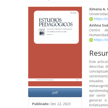
Barra
Cont
Ximena A. 
Universida
lateral
princ
https://
del
del
Ainhoa Su
Centro de
artículo
artíc
Humanidade
https://
Resu
Este artíc
descritas d
conceptual
sentimient
situados,
metacogni
epistemolo
pdf
del sentir
generar o
Publicado:
Dec 22, 2023
Enfatizam