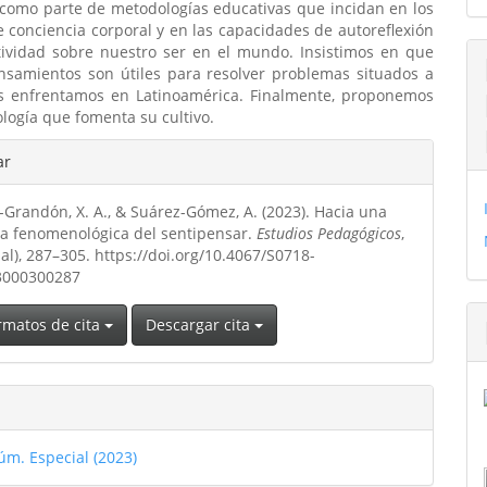
como parte de metodologías educativas que incidan en los
 conciencia corporal y en las capacidades de autoreflexión
ctividad sobre nuestro ser en el mundo. Insistimos en que
ensamientos son útiles para resolver problemas situados a
s enfrentamos en Latinoamérica. Finalmente, proponemos
ogía que fomenta su cultivo.
les
ar
-Grandón, X. A., & Suárez-Gómez, A. (2023). Hacia una
ulo
a fenomenológica del sentipensar.
Estudios Pedagógicos
,
ial), 287–305. https://doi.org/10.4067/S0718-
3000300287
rmatos de cita
Descargar cita
úm. Especial (2023)