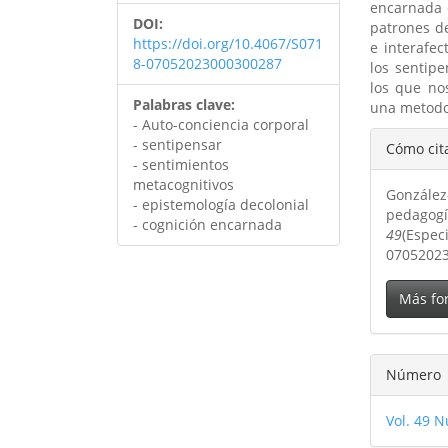
encarnada 
DOI:
patrones de
https://doi.org/10.4067/S071
e interafe
8-07052023000300287
los sentip
los que no
Palabras clave:
una metodol
- Auto-conciencia corporal
Detal
- sentipensar
Cómo cit
- sentimientos
del
metacognitivos
González
artíc
- epistemología decolonial
pedagogí
- cognición encarnada
49
(Espec
0705202
Más fo
Número
Vol. 49 N