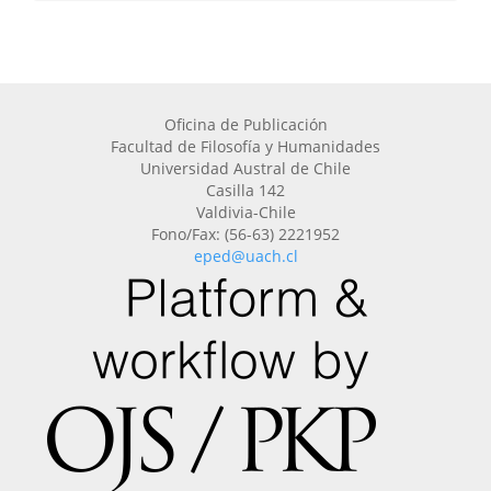
Oficina de Publicación
Facultad de Filosofía y Humanidades
Universidad Austral de Chile
Casilla 142
Valdivia-Chile
Fono/Fax: (56-63) 2221952
eped@uach.cl