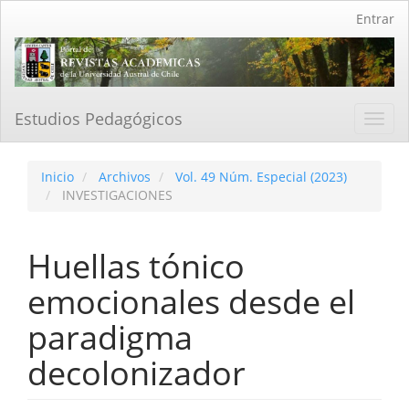
Navegación
Entrar
principal
Contenido
principal
Barra
lateral
Estudios Pedagógicos
Toggl
navig
Inicio
Archivos
Vol. 49 Núm. Especial (2023)
INVESTIGACIONES
Huellas tónico
emocionales desde el
paradigma
decolonizador