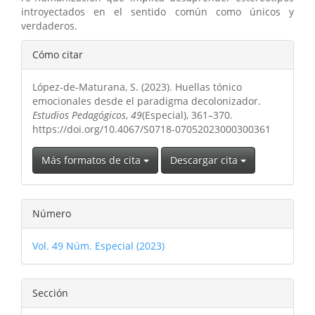
introyectados en el sentido común como únicos y
verdaderos.
Detalles
Cómo citar
del
López-de-Maturana, S. (2023). Huellas tónico
artículo
emocionales desde el paradigma decolonizador.
Estudios Pedagógicos
,
49
(Especial), 361–370.
https://doi.org/10.4067/S0718-07052023000300361
Más formatos de cita
Descargar cita
Número
Vol. 49 Núm. Especial (2023)
Sección