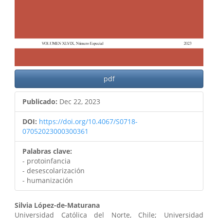
pdf
Publicado:
Dec 22, 2023
DOI:
https://doi.org/10.4067/S0718-
07052023000300361
Palabras clave:
- protoinfancia
- desescolarización
- humanización
Contenido
Silvia López-de-Maturana
Universidad Católica del Norte, Chile; Universidad