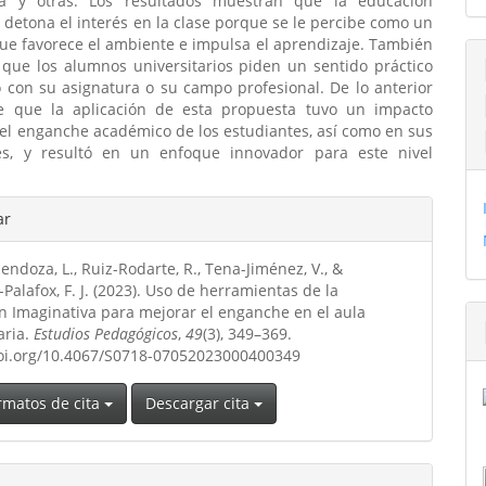
ra y otras. Los resultados muestran que la educación
 detona el interés en la clase porque se le percibe como un
ue favorece el ambiente e impulsa el aprendizaje. También
 que los alumnos universitarios piden un sentido práctico
 con su asignatura o su campo profesional. De lo anterior
e que la aplicación de esta propuesta tuvo un impacto
 el enganche académico de los estudiantes, así como en sus
es, y resultó en un enfoque innovador para este nivel
les
ar
ndoza, L., Ruiz-Rodarte, R., Tena-Jiménez, V., &
ulo
Palafox, F. J. (2023). Uso de herramientas de la
n Imaginativa para mejorar el enganche en el aula
aria.
Estudios Pedagógicos
,
49
(3), 349–369.
doi.org/10.4067/S0718-07052023000400349
rmatos de cita
Descargar cita