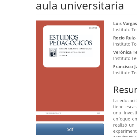
aula universitaria
Barra
Cont
Luis Varga
Instituto T
lateral
princ
Rocío Ruiz
del
del
Instituto T
artículo
artíc
Verónica T
Instituto T
Francisco J
Instituto T
Resu
La educaci
tiene escas
una invest
enfoque en
realizó un
pdf
experiment