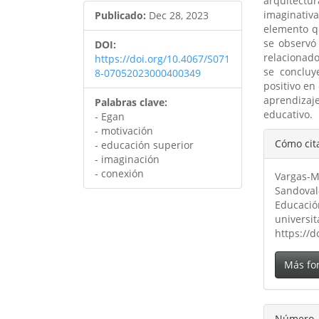
arquitectu
imaginativa
Publicado:
Dec 28, 2023
elemento q
se observó
DOI:
relacionado
https://doi.org/10.4067/S071
se concluy
8-07052023000400349
positivo en
aprendizaj
Palabras clave:
educativo.
- Egan
- motivación
Detal
Cómo cit
- educación superior
del
- imaginación
- conexión
Vargas-Me
artíc
Sandoval-
Educació
universit
https://
Más fo
Número