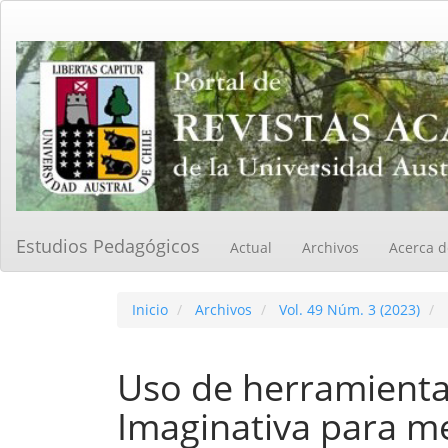
Navegación
principal
Contenido
principal
Barra
lateral
Estudios Pedagógicos
Actual
Archivos
Acerca 
Inicio
Archivos
Vol. 49 Núm. 3 (2023)
Uso de herramienta
Imaginativa para me