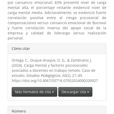
por cansancio emocional; 83% presentó nivel de carga
mental alta, el porcentaje restante evidenció nivel de
carga mental media. Adicionalmente, se evidenció fuerte
correlación positiva entre el riesgo psicosocial de
compensaciones versus cansancio emocional de Burnout
y fuerte correlación inversa del apoyo social de la
empresa y calidad de liderazgo versus realización
personal.
Detalles
Cómo citar
del
Ortega, C., Duque-Araque, D. G., & Zambrano, J.
artículo
(2024). Carga mental y factores psicosociales
asociados a docentes en trabajo remoto. Caso de
estudio.
Estudios Pedagógicos
,
50
(2), 27–49.
https://doi.org/10.4067/S0718-07052024000200027
Más formatos de cita
Descargar cita
Número