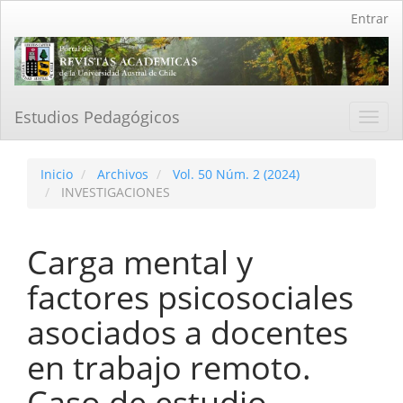
Navegación
Entrar
principal
Contenido
principal
Barra
lateral
Estudios Pedagógicos
Toggl
navig
Inicio
Archivos
Vol. 50 Núm. 2 (2024)
INVESTIGACIONES
Carga mental y
factores psicosociales
asociados a docentes
en trabajo remoto.
Caso de estudio