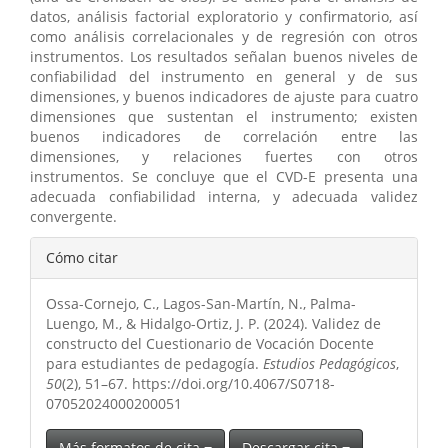
datos, análisis factorial exploratorio y confirmatorio, así
como análisis correlacionales y de regresión con otros
instrumentos. Los resultados señalan buenos niveles de
confiabilidad del instrumento en general y de sus
dimensiones, y buenos indicadores de ajuste para cuatro
dimensiones que sustentan el instrumento; existen
buenos indicadores de correlación entre las
dimensiones, y relaciones fuertes con otros
instrumentos. Se concluye que el CVD-E presenta una
adecuada confiabilidad interna, y adecuada validez
convergente.
Detalles
Cómo citar
del
Ossa-Cornejo, C., Lagos-San-Martín, N., Palma-
artículo
Luengo, M., & Hidalgo-Ortiz, J. P. (2024). Validez de
constructo del Cuestionario de Vocación Docente
para estudiantes de pedagogía.
Estudios Pedagógicos
,
50
(2), 51–67. https://doi.org/10.4067/S0718-
07052024000200051
Más formatos de cita
Descargar cita