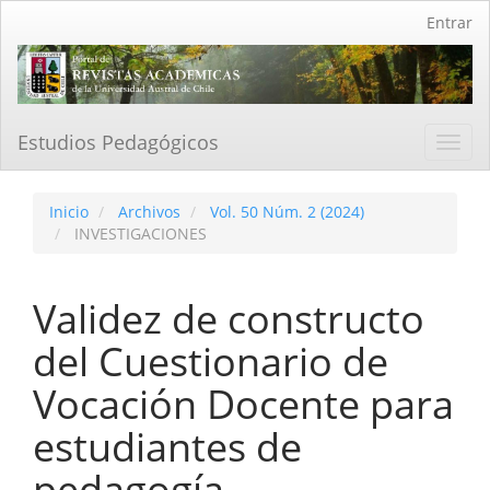
Navegación
Entrar
principal
Contenido
principal
Barra
lateral
Estudios Pedagógicos
Toggl
navig
Inicio
Archivos
Vol. 50 Núm. 2 (2024)
INVESTIGACIONES
Validez de constructo
del Cuestionario de
Vocación Docente para
estudiantes de
pedagogía