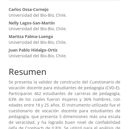
Contenido
Carlos Ossa-Cornejo
Universidad del Bío-Bío, Chile.
principal
Nelly Lagos-San-Martín
del
Universidad del Bío-Bío, Chile.
artículo
Maritza Palma-Luengo
Universidad del Bío-Bío, Chile.
Juan Pablo Hidalgo-Ortiz
Universidad del Bío-Bío, Chile.
Resumen
Se presenta la validez de constructo del Cuestionario de
vocación docente para estudiantes de pedagogía (CVD-E).
Participaron 462 estudiantes de carreras de pedagogía,
63% de los cuales fueron mujeres y 36% hombres, con
edades entre 18 y 25 años. El instrumento utilizado fue el
cuestionario de vocación docente para estudiantes de
pedagogía, que presenta 5 dimensiones más una escala
de veracidad, y ha logrado buen nivel de confiabilidad
(alfa de Cronbach de 0.83). Se utilizó para el análisis de