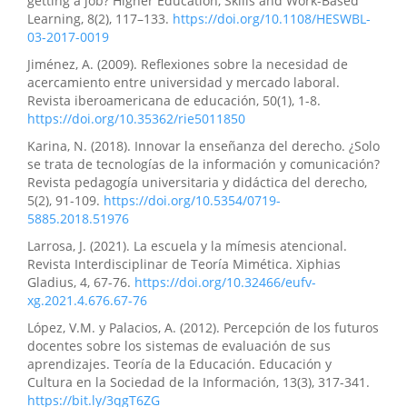
getting a job? Higher Education, Skills and Work-Based
Learning, 8(2), 117–133.
https://doi.org/10.1108/HESWBL-
03-2017-0019
Jiménez, A. (2009). Reflexiones sobre la necesidad de
acercamiento entre universidad y mercado laboral.
Revista iberoamericana de educación, 50(1), 1-8.
https://doi.org/10.35362/rie5011850
Karina, N. (2018). Innovar la enseñanza del derecho. ¿Solo
se trata de tecnologías de la información y comunicación?
Revista pedagogía universitaria y didáctica del derecho,
5(2), 91-109.
https://doi.org/10.5354/0719-
5885.2018.51976
Larrosa, J. (2021). La escuela y la mímesis atencio­nal.
Revista Interdisciplinar de Teoría Miméti­ca. Xiphias
Gladius, 4, 67-76.
https://doi.org/10.32466/eufv-
xg.2021.4.676.67-76
López, V.M. y Palacios, A. (2012). Percepción de los futuros
docentes sobre los sistemas de evaluación de sus
aprendizajes. Teoría de la Educación. Educación y
Cultura en la Sociedad de la Información, 13(3), 317-341.
https://bit.ly/3qgT6ZG