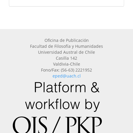
Oficina de Publicación
Facultad de Filosofía y Humanidades
Universidad Austral de Chile
Casilla 142
Valdivia-Chile
Fono/Fax: (56-63) 2221952
eped@uach.cl