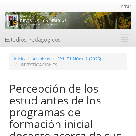
Navegación
Entrar
principal
Contenido
principal
Barra
lateral
Estudios Pedagógicos
Toggl
navig
Inicio
Archivos
Vol. 51 Núm. 2 (2025)
INVESTIGACIONES
Percepción de los
estudiantes de los
programas de
formación inicial
docente acerca de sus