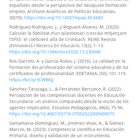
españoles desde la perspectiva del desajuste formación-
empleo. Archivos Analíticos de Políticas Educativas,
30(79).
https://doi.org/10.14507/epaa.30.6683
Rodríguez-Rodríguez, J., y Reguant-Álvarez, M. (2020).
Calcular la fiabilitat d’un qüestionari o escala mitjançant
l’SPSS: el coeficient alfa de Cronbach. REIRE Revista
d’Innovació I Recerca En Educació, 13(2), 1–13.
https://doi.org/10.1344/reire2020.13.230048
Ros-Garrido, A. y García-Rubio, J. (2016). La calidad en la
formación del profesorado del sistema educativo y de los
certificados de profesionalidad. EDETANIA, (50), 101-119.
https://bit.ly/3CWBKJj
Sánchez-Tarazaga, L., & Ferrández-Berrueco, R. (2022).
Percepción de las competencias docentes en Educación
Secundaria: un análisis comparado desde la visión de los
agentes implicados. Estudios Pedagógicos, 48(4), 75-96.
https://doi.org/10.4067/S0718-07052022000400075
Santamaría-Domínguez, M., Jiménez-Vivas, A., & Gómez-
Marcos, M. (2023). Competencia científica en Educación
Primaria: diseño y validación de un instrumento.