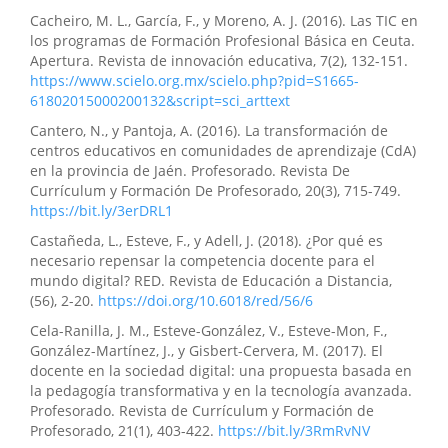
Cacheiro, M. L., García, F., y Moreno, A. J. (2016). Las TIC en
los programas de Formación Profesional Básica en Ceuta.
Apertura. Revista de innovación educativa, 7(2), 132-151.
https://www.scielo.org.mx/scielo.php?pid=S1665-
61802015000200132&script=sci_arttext
Cantero, N., y Pantoja, A. (2016). La transformación de
centros educativos en comunidades de aprendizaje (CdA)
en la provincia de Jaén. Profesorado. Revista De
Currículum y Formación De Profesorado, 20(3), 715-749.
https://bit.ly/3erDRL1
Castañeda, L., Esteve, F., y Adell, J. (2018). ¿Por qué es
necesario repensar la competencia docente para el
mundo digital? RED. Revista de Educación a Distancia,
(56), 2-20.
https://doi.org/10.6018/red/56/6
Cela-Ranilla, J. M., Esteve-González, V., Esteve-Mon, F.,
González-Martínez, J., y Gisbert-Cervera, M. (2017). El
docente en la sociedad digital: una propuesta basada en
la pedagogía transformativa y en la tecnología avanzada.
Profesorado. Revista de Currículum y Formación de
Profesorado, 21(1), 403-422.
https://bit.ly/3RmRvNV