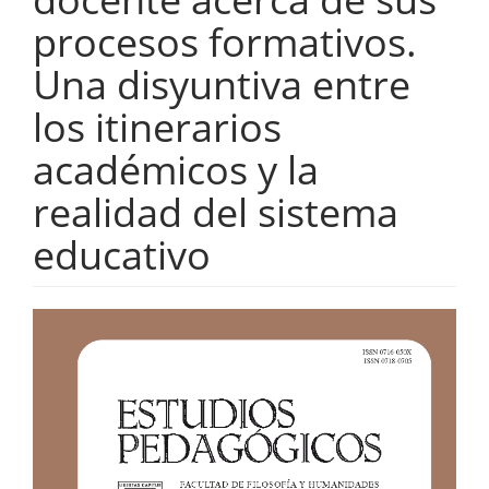
procesos formativos.
Una disyuntiva entre
los itinerarios
académicos y la
realidad del sistema
educativo
Barra
lateral
del
artículo