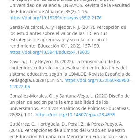
Universidad de Valencia. ENSAYOS, Revista de la Facultad
de Educación de Albacete, 35(2), 1-16.
https://doi.org/10.18239/ensayos.v35i2.2176
García-Valcárcel, A., y Tejedor, F. J. (2017). Percepción de
los estudiantes sobre el valor de las TIC en sus
estrategias de aprendizaje y su relación con el
rendimiento. Edu­cación XX1, 20(2), 137-159.
https://doi.org/10.5944/educxx1.19035
Gaviria, J. L. y Reyero, D. (2022). La transmisión de los
contenidos culturales y su evaluación entre los fines del
sistema educativo, según la LOMLOE. Revista Española de
Pedagogía, 80(281), 31-54.
https://doi.org/10.22550/REP80-
1-2022-06
González-Morales, O., y Santana-Vega, L. (2020) Diseño de
un plan de acción para la empleabilidad de los
universitarios. Archivos Analíticos de Políticas Educativas,
28(88), 1-21.
https://doi.org/10.14507/epaa.28.4555
Gutiérrez, C., Hortigüela, D., Peral, Z., & Pérez-Pueyo, A.
(2018). Percepciones de alumnos del Grado en Maestro
en Educación Primaria con Mención en Educación Física