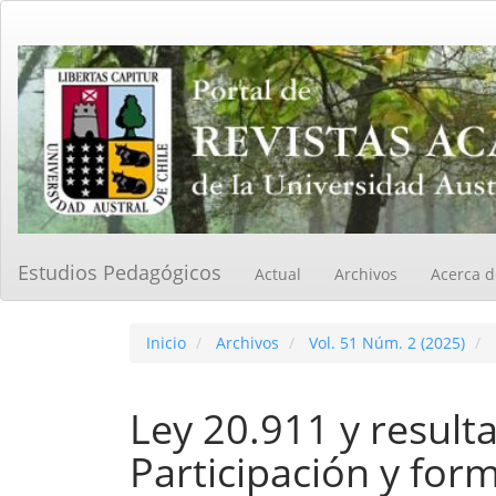
Navegación
principal
Contenido
principal
Barra
lateral
Estudios Pedagógicos
Actual
Archivos
Acerca 
Inicio
Archivos
Vol. 51 Núm. 2 (2025)
Ley 20.911 y result
Participación y for