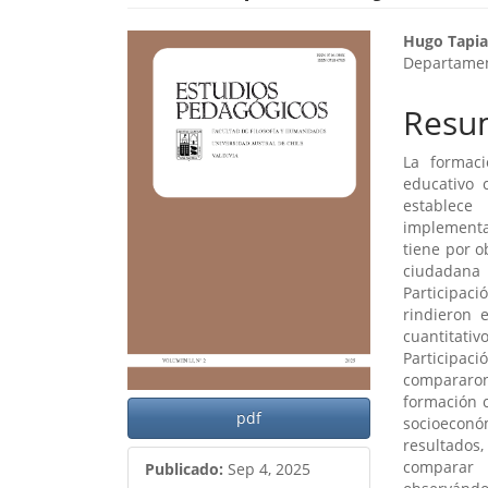
Barra
Cont
Hugo Tapia
Departament
lateral
princ
del
del
Resu
artículo
artíc
La formac
educativo 
establece
implementa
tiene por o
ciudadana 
Participa
rindieron 
cuantitat
Participac
compararon
formación c
pdf
socioeconó
resultados
comparar 
Publicado:
Sep 4, 2025