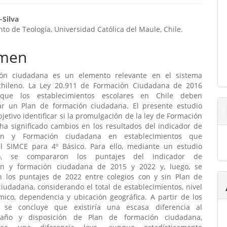
enido
-Silva
o de Teología, Universidad Católica del Maule, Chile.
ipal
men
ulo
ión ciudadana es un elemento relevante en el sistema
chileno. La Ley 20.911 de Formación Ciudadana de 2016
 que los establecimientos escolares en Chile deben
r un Plan de formación ciudadana. El presente estudio
bjetivo identificar si la promulgación de la ley de Formación
ha significado cambios en los resultados del indicador de
ción y Formación ciudadana en establecimientos que
el SIMCE para 4º Básico. Para ello, mediante un estudio
ivo, se compararon los puntajes del indicador de
ión y formación ciudadana de 2015 y 2022 y, luego, se
 los puntajes de 2022 entre colegios con y sin Plan de
iudadana, considerando el total de establecimientos, nivel
mico, dependencia y ubicación geográfica. A partir de los
, se concluye que existiría una escasa diferencia al
año y disposición de Plan de formación ciudadana,