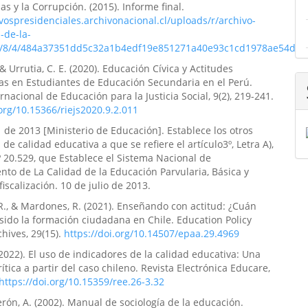
as y la Corrupción. (2015). Informe final.
ivospresidenciales.archivonacional.cl/uploads/r/archivo-
-de-la-
4/8/4/484a37351dd5c32a1b4edf19e851271a40e93c1cd1978ae54d04
& Urrutia, C. E. (2020). Educación Cívica y Actitudes
as en Estudiantes de Educación Secundaria en el Perú.
rnacional de Educación para la Justicia Social, 9(2), 219-241.
.org/10.15366/riejs2020.9.2.011
 de 2013 [Ministerio de Educación]. Establece los otros
de calidad educativa a que se refiere el artículo3º, Letra A),
º 20.529, que Establece el Sistema Nacional de
to de La Calidad de la Educación Parvularia, Básica y
iscalización. 10 de julio de 2013.
, R., & Mardones, R. (2021). Enseñando con actitud: ¿Cuán
 sido la formación ciudadana en Chile. Education Policy
chives, 29(15).
https://doi.org/10.14507/epaa.29.4969
 (2022). El uso de indicadores de la calidad educativa: Una
ítica a partir del caso chileno. Revista Electrónica Educare,
https://doi.org/10.15359/ree.26-3.32
rón, A. (2002). Manual de sociología de la educación.