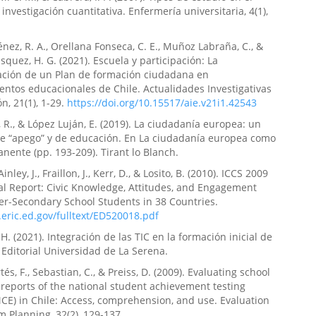
investigación cuantitativa. Enfermería universitaria, 4(1),
énez, R. A., Orellana Fonseca, C. E., Muñoz Labraña, C., &
quez, H. G. (2021). Escuela y participación: La
ción de un Plan de formación ciudadana en
entos educacionales de Chile. Actualidades Investigativas
n, 21(1), 1-29.
https://doi.org/10.15517/aie.v21i1.42543
 R., & López Luján, E. (2019). La ciudadanía europea: un
e “apego” y de educación. En La ciudadanía europea como
nente (pp. 193-209). Tirant lo Blanch.
inley, J., Fraillon, J., Kerr, D., & Losito, B. (2010). ICCS 2009
al Report: Civic Knowledge, Attitudes, and Engagement
r-Secondary School Students in 38 Countries.
s.eric.ed.gov/fulltext/ED520018.pdf
 H. (2021). Integración de las TIC en la formación inicial de
 Editorial Universidad de La Serena.
rtés, F., Sebastian, C., & Preiss, D. (2009). Evaluating school
reports of the national student achievement testing
CE) in Chile: Access, comprehension, and use. Evaluation
 Planning, 32(2), 129-137.