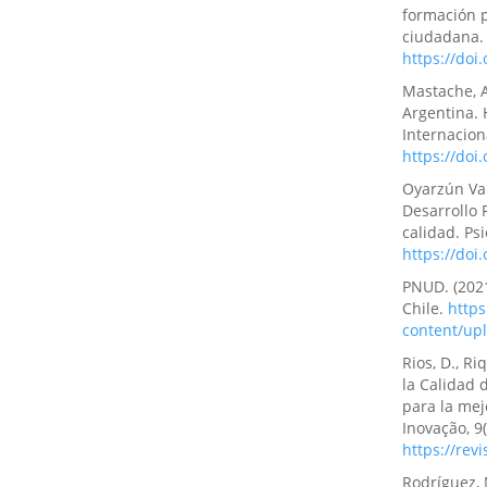
formación p
ciudadana. 
https://do
Mastache, A
Argentina. 
Internacion
https://do
Oyarzún Var
Desarrollo P
calidad. Ps
https://doi
PNUD. (2021
Chile.
http
content/upl
Rios, D., R
la Calidad 
para la mej
Inovação, 9(
https://re
Rodríguez, M