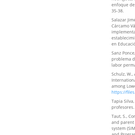
enfoque de 
35-38.
Salazar Jim
Cárcamo Vás
implementa
establecimi
en Educació
Sanz Ponce,
problema d
labor perma
Schulz, W., A
Internation
among Lowe
https://file
Tapia Silva,
profesores.
Taut, S., Co
and parent 
system (SIM
and Program