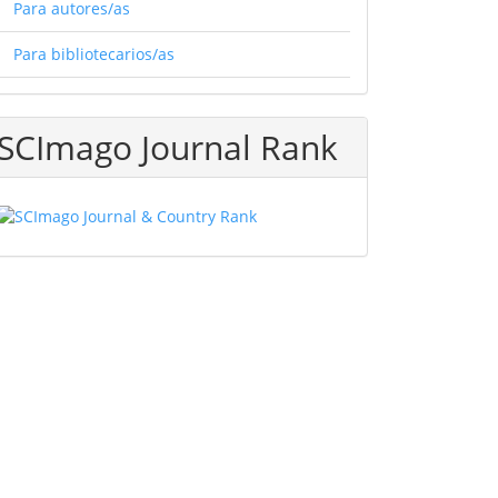
Para autores/as
Para bibliotecarios/as
32148f4eab35/DT49.pdf
SCImago Journal Rank