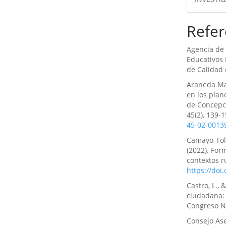
Refer
Agencia de 
Educativos 
de Calidad 
Araneda Mac
en los plan
de Concepci
45(2), 139-
45-02-0013
Camayo-Tolen
(2022). For
contextos r
https://do
Castro, L., 
ciudadana: 
Congreso N
Consejo Ase