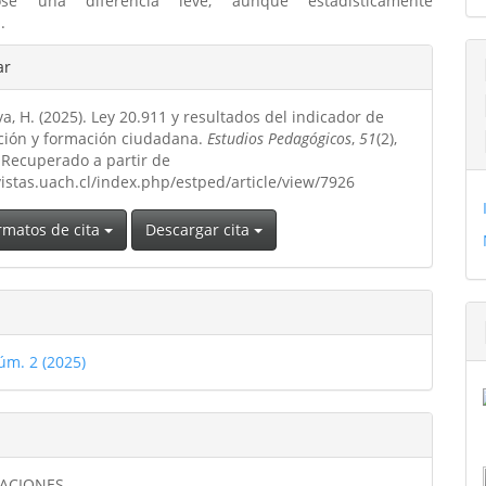
ose una diferencia leve, aunque estadísticamente
.
les
ar
va, H. (2025). Ley 20.911 y resultados del indicador de
ulo
ación y formación ciudadana.
Estudios Pedagógicos
,
51
(2),
 Recuperado a partir de
vistas.uach.cl/index.php/estped/article/view/7926
rmatos de cita
Descargar cita
úm. 2 (2025)
GACIONES