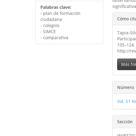
observánd
significativa
Palabras clave:
- plan de formación
Detal
Cómo cit
ciudadana
del
- colegios
- SIMCE
Tapia-Sil
artíc
- comparativa
Particip
105–124.
http://re
Más fo
Número
Vol. 51 N
Sección
INVESTI