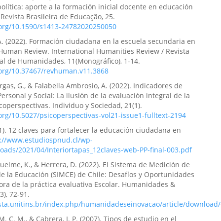
olítica: aporte a la formación inicial docente en educación
Revista Brasileira de Educação, 25.
i.org/10.1590/s1413-24782020250050
. (2022). Formación ciudadana en la escuela secundaria en
Human Review. International Humanities Review / Revista
al de Humanidades, 11(Monográfico), 1-14.
i.org/10.37467/revhuman.v11.3868
gas, G., & Falabella Ambrosio, A. (2022). Indicadores de
ersonal y Social: La ilusión de la evaluación integral de la
icoperspectivas. Individuo y Sociedad, 21(1).
.org/10.5027/psicoperspectivas-vol21-issue1-fulltext-2194
). 12 claves para fortalecer la educación ciudadana en
s://www.estudiospnud.cl/wp-
oads/2021/04/Interiortapas_12claves-web-PP-final-003.pdf
iquelme, K., & Herrera, D. (2022). El Sistema de Medición de
de la Educación (SIMCE) de Chile: Desafíos y Oportunidades
ora de la práctica evaluativa Escolar. Humanidades &
3), 72-91.
vista.unitins.br/index.php/humanidadeseinovacao/article/download
. C. M., & Cabrera, I. P. (2007). Tipos de estudio en el