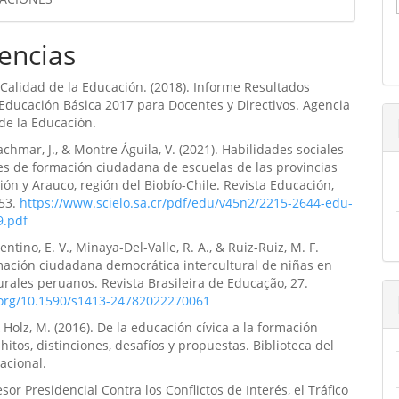
encias
Calidad de la Educación. (2018). Informe Resultados
Educación Básica 2017 para Docentes y Directivos. Agencia
de la Educación.
hmar, J., & Montre Águila, V. (2021). Habilidades sociales
es de formación ciudadana de escuelas de las provincias
ón y Arauco, región del Biobío-Chile. Revista Educación,
153.
https://www.scielo.sa.cr/pdf/edu/v45n2/2215-2644-edu-
9.pdf
tino, E. V., Minaya-Del-Valle, R. A., & Ruiz-Ruiz, M. F.
mación ciudadana democrática intercultural de niñas en
urales peruanos. Revista Brasileira de Educação, 27.
i.org/10.1590/s1413-24782022270061
& Holz, M. (2016). De la educación cívica a la formación
hitos, distinciones, desafíos y propuestas. Biblioteca del
acional.
sor Presidencial Contra los Conflictos de Interés, el Tráfico