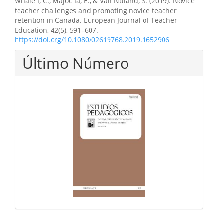
Whalen, C., Majocha, E., & Van Nuland, S. (2019). Novice
teacher challenges and promoting novice teacher
retention in Canada. European Journal of Teacher
Education, 42(5), 591–607.
https://doi.org/10.1080/02619768.2019.1652906
Último Número