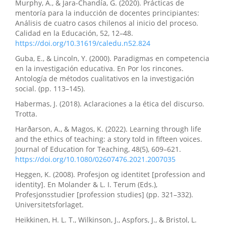
Murphy, A., & Jara-Chandía, G. (2020). Prácticas de
mentoría para la inducción de docentes principiantes:
Análisis de cuatro casos chilenos al inicio del proceso.
Calidad en la Educación, 52, 12–48.
https://doi.org/10.31619/caledu.n52.824
Guba, E., & Lincoln, Y. (2000). Paradigmas en competencia
en la investigación educativa. En Por los rincones.
Antología de métodos cualitativos en la investigación
social. (pp. 113–145).
Habermas, J. (2018). Aclaraciones a la ética del discurso.
Trotta.
Harðarson, A., & Magos, K. (2022). Learning through life
and the ethics of teaching: a story told in fifteen voices.
Journal of Education for Teaching, 48(5), 609–621.
https://doi.org/10.1080/02607476.2021.2007035
Heggen, K. (2008). Profesjon og identitet [profession and
identity]. En Molander & L. I. Terum (Eds.),
Profesjonsstudier [profession studies] (pp. 321–332).
Universitetsforlaget.
Heikkinen, H. L. T., Wilkinson, J., Aspfors, J., & Bristol, L.