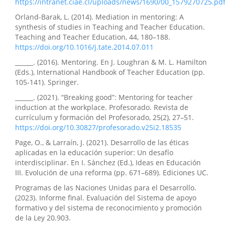
https://intranet.ciae.cl/uploads/news/1690/00_1579270725.pd
Orland-Barak, L. (2014). Mediation in mentoring: A
synthesis of studies in Teaching and Teacher Education.
Teaching and Teacher Education, 44, 180–188.
https://doi.org/10.1016/j.tate.2014.07.011
______. (2016). Mentoring. En J. Loughran & M. L. Hamilton
(Eds.), International Handbook of Teacher Education (pp.
105-141). Springer.
______. (2021). “Breaking good”: Mentoring for teacher
induction at the workplace. Profesorado. Revista de
currículum y formación del Profesorado, 25(2), 27–51.
https://doi.org/10.30827/profesorado.v25i2.18535
Page, O., & Larraín, J. (2021). Desarrollo de las éticas
aplicadas en la educación superior: Un desafío
interdisciplinar. En I. Sánchez (Ed.), Ideas en Educación
III. Evolución de una reforma (pp. 671–689). Ediciones UC.
Programas de las Naciones Unidas para el Desarrollo.
(2023). Informe final. Evaluación del Sistema de apoyo
formativo y del sistema de reconocimiento y promoción
de la Ley 20.903.