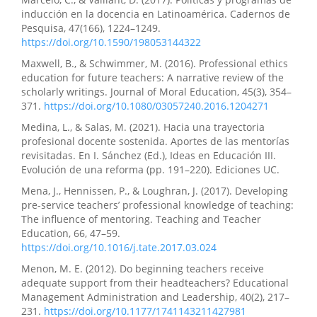
inducción en la docencia en Latinoamérica. Cadernos de
Pesquisa, 47(166), 1224–1249.
https://doi.org/10.1590/198053144322
Maxwell, B., & Schwimmer, M. (2016). Professional ethics
education for future teachers: A narrative review of the
scholarly writings. Journal of Moral Education, 45(3), 354–
371.
https://doi.org/10.1080/03057240.2016.1204271
Medina, L., & Salas, M. (2021). Hacia una trayectoria
profesional docente sostenida. Aportes de las mentorías
revisitadas. En I. Sánchez (Ed.), Ideas en Educación III.
Evolución de una reforma (pp. 191–220). Ediciones UC.
Mena, J., Hennissen, P., & Loughran, J. (2017). Developing
pre-service teachers’ professional knowledge of teaching:
The influence of mentoring. Teaching and Teacher
Education, 66, 47–59.
https://doi.org/10.1016/j.tate.2017.03.024
Menon, M. E. (2012). Do beginning teachers receive
adequate support from their headteachers? Educational
Management Administration and Leadership, 40(2), 217–
231.
https://doi.org/10.1177/1741143211427981