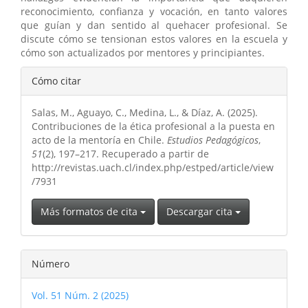
reconocimiento, confianza y vocación, en tanto valores
que guían y dan sentido al quehacer profesional. Se
discute cómo se tensionan estos valores en la escuela y
cómo son actualizados por mentores y principiantes.
Detalles
Cómo citar
del
Salas, M., Aguayo, C., Medina, L., & Díaz, A. (2025).
artículo
Contribuciones de la ética profesional a la puesta en
acto de la mentoría en Chile.
Estudios Pedagógicos
,
51
(2), 197–217. Recuperado a partir de
http://revistas.uach.cl/index.php/estped/article/view
/7931
Más formatos de cita
Descargar cita
Número
Vol. 51 Núm. 2 (2025)