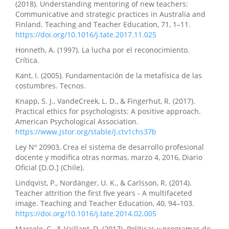
(2018). Understanding mentoring of new teachers:
Communicative and strategic practices in Australia and
Finland. Teaching and Teacher Education, 71, 1–11.
https://doi.org/10.1016/j.tate.2017.11.025
Honneth, A. (1997). La lucha por el reconocimiento.
Crítica.
Kant, I. (2005). Fundamentación de la metafísica de las
costumbres. Tecnos.
Knapp, S. J., VandeCreek, L. D., & Fingerhut, R. (2017).
Practical ethics for psychologists: A positive approach.
American Psychological Association.
https://www.jstor.org/stable/j.ctv1chs37b
Ley Nº 20903, Crea el sistema de desarrollo profesional
docente y modifica otras normas, marzo 4, 2016, Diario
Oficial [D.O.] (Chile).
Lindqvist, P., Nordänger, U. K., & Carlsson, R. (2014).
Teacher attrition the first five years - A multifaceted
image. Teaching and Teacher Education, 40, 94–103.
https://doi.org/10.1016/j.tate.2014.02.005
Marcelo, C., & Vaillant, D. (2017). Políticas y programas de