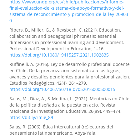
https://www.undp.org/es/chile/publicaciones/informe-
final-evaluacion-del-sistema-de-apoyo-formativo-y-del-
sistema-de-reconocimiento-y-promocion-de-la-ley-20903-
0
Ribers, B., Miller, G., & Revsbech, C. (2021). Education,
collaboration and pedagogical phronesis: essential
dimensions in professional learning and development.
Professional Development in Education, 1–16.
https://doi.org/10.1080/19415257.2021.1902835
Ruffinelli, A. (2016). Ley de desarrollo profesional docente
en Chile: De la precarización sistemática a los logros,
avances y desafíos pendientes para la profesionalización.
Estudios Pedagógicos, 42(4), 261–279.
https://doi.org/10.4067/S0718-07052016000500015
Salas, M., Díaz, A., & Medina, L. (2021). Mentorías en Chile:
de la política diseñada a la puesta en acto. Revista
Mexicana de Investigación Educativa, 26(89), 449–474.
https://bit.ly/rmie_89
Salas, R. (2006). Ética intercultural (re)lecturas del
pensamiento latinoamericano. Abya-Yala.