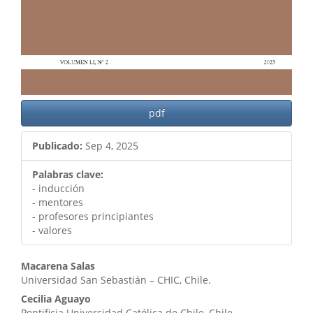
pdf
Publicado:
Sep 4, 2025
Palabras clave:
- inducción
- mentores
- profesores principiantes
- valores
Contenido
Macarena Salas
Universidad San Sebastián – CHIC, Chile.
principal
Cecilia Aguayo
Pontificia Universidad Católica de Chile, Chile.