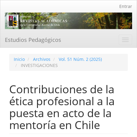
Navegación
Entrar
principal
Contenido
principal
Barra
lateral
Estudios Pedagógicos
Toggl
navig
Inicio
Archivos
Vol. 51 Núm. 2 (2025)
INVESTIGACIONES
Contribuciones de la
ética profesional a la
puesta en acto de la
mentoría en Chile