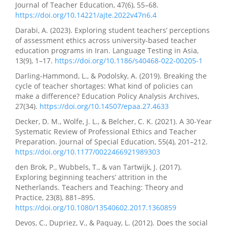
Journal of Teacher Education, 47(6), 55–68.
https://doi.org/10.14221/ajte.2022v47n6.4
Darabi, A. (2023). Exploring student teachers’ perceptions
of assessment ethics across university-based teacher
education programs in Iran. Language Testing in Asia,
13(9), 1–17.
https://doi.org/10.1186/s40468-022-00205-1
Darling-Hammond, L., & Podolsky, A. (2019). Breaking the
cycle of teacher shortages: What kind of policies can
make a difference? Education Policy Analysis Archives,
27(34).
https://doi.org/10.14507/epaa.27.4633
Decker, D. M., Wolfe, J. L., & Belcher, C. K. (2021). A 30-Year
Systematic Review of Professional Ethics and Teacher
Preparation. Journal of Special Education, 55(4), 201–212.
https://doi.org/10.1177/0022466921989303
den Brok, P., Wubbels, T., & van Tartwijk, J. (2017).
Exploring beginning teachers’ attrition in the
Netherlands. Teachers and Teaching: Theory and
Practice, 23(8), 881–895.
https://doi.org/10.1080/13540602.2017.1360859
Devos, C., Dupriez, V., & Paquay, L. (2012). Does the social