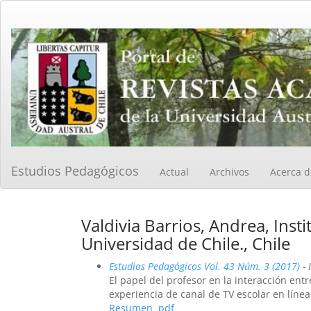
Navegación
principal
Contenido
principal
Barra
lateral
Estudios Pedagógicos
Actual
Archivos
Acerca 
Valdivia Barrios, Andrea, Ins
Universidad de Chile., Chile
Estudios Pedagógicos Vol. 43 Núm. 3 (2017)
- 
El papel del profesor en la interacción ent
experiencia de canal de TV escolar en línea
Resumen
pdf