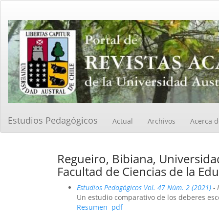
Navegación
principal
Contenido
principal
Barra
lateral
Estudios Pedagógicos
Actual
Archivos
Acerca 
Regueiro, Bibiana, Universid
Facultad de Ciencias de la Ed
Estudios Pedagógicos Vol. 47 Núm. 2 (2021)
- 
Un estudio comparativo de los deberes esc
Resumen
pdf