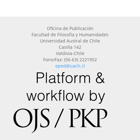
Oficina de Publicación
Facultad de Filosofía y Humanidades
Universidad Austral de Chile
Casilla 142
Valdivia-Chile
Fono/Fax: (56-63) 2221952
eped@uach.cl