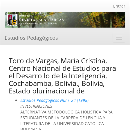
Navegación
Entrar
principal
Contenido
principal
Barra
lateral
Estudios Pedagógicos
Toggl
navig
Toro de Vargas, María Cristina,
Centro Nacional de Estudios para
el Desarrollo de la Inteligencia,
Cochabamba, Bolivia., Bolivia,
Estado plurinacional de
Estudios Pedagógicos Núm. 24 (1998)
-
INVESTIGACIONES
ALTERNATIVA METODOLOGICA HOLISTICA PARA
ESTUDIANTES DE LA CARRERA DE LENGUA Y
LITERATURA DE LA UNIVERSIDAD CATOLICA
BOLIVIANA