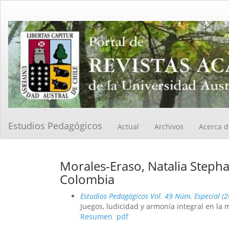
Navegación
principal
Contenido
principal
Barra
lateral
Estudios Pedagógicos
Actual
Archivos
Acerca 
Morales-Eraso, Natalia Stepha
Colombia
Estudios Pedagógicos Vol. 49 Núm. Especial (
Juegos, ludicidad y armonía integral en la 
Resumen
pdf