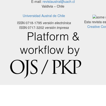
E-mail:
revistaustral@uach.cl
Valdivia – Chile
Universidad Austral de Chile
Esta revista e
ISSN 0718-1795
versión electrónica
Creative Co
ISSN 0717-3202
versión impresa