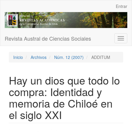
Navegación
Entrar
principal
Contenido
principal
Barra
lateral
Revista Austral de Ciencias Sociales
Toggl
naviga
Inicio
Archivos
Núm. 12 (2007)
ADDITUM
Hay un dios que todo lo
compra: Identidad y
memoria de Chiloé en
el siglo XXI