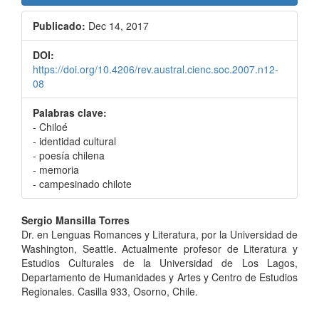
Publicado:
Dec 14, 2017
DOI:
https://doi.org/10.4206/rev.austral.cienc.soc.2007.n12-
08
Palabras clave:
- Chiloé
- identidad cultural
- poesía chilena
- memoria
- campesinado chilote
Contenido
Sergio Mansilla Torres
Dr. en Lenguas Romances y Literatura, por la Universidad de
principal
Washington, Seattle. Actualmente profesor de Literatura y
del
Estudios Culturales de la Universidad de Los Lagos,
Departamento de Humanidades y Artes y Centro de Estudios
artículo
Regionales. Casilla 933, Osorno, Chile.