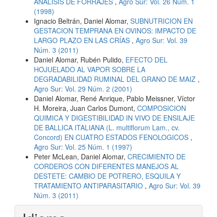
ANÁLISIS DE FORRAJES
,
Agro Sur: Vol. 26 Núm. 1
(1998)
Ignacio Beltrán, Daniel Alomar,
SUBNUTRICION EN
GESTACION TEMPRANA EN OVINOS: IMPACTO DE
LARGO PLAZO EN LAS CRÍAS
,
Agro Sur: Vol. 39
Núm. 3 (2011)
Daniel Alomar, Rubén Pulido,
EFECTO DEL
HOJUELADO AL VAPOR SOBRE LA
DEGRADABILIDAD RUMINAL DEL GRANO DE MAIZ
,
Agro Sur: Vol. 29 Núm. 2 (2001)
Daniel Alomar, René Anrique, Pablo Meissner, Víctor
H. Moreira, Juan Carlos Dumont,
COMPOSICION
QUIMICA Y DIGESTIBILIDAD IN VIVO DE ENSILAJE
DE BALLICA ITALIANA (L. multiflorum Lam., cv.
Concord) EN CUATRO ESTADOS FENOLOGICOS
,
Agro Sur: Vol. 25 Núm. 1 (1997)
Peter McLean, Daniel Alomar,
CRECIMIENTO DE
CORDEROS CON DIFERENTES MANEJOS AL
DESTETE: CAMBIO DE POTRERO, ESQUILA Y
TRATAMIENTO ANTIPARASITARIO
,
Agro Sur: Vol. 39
Núm. 3 (2011)