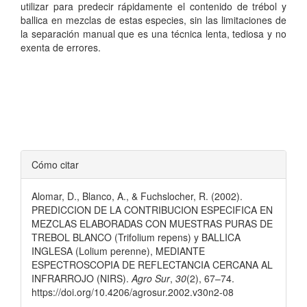
utilizar para predecir rápidamente el contenido de trébol y
ballica en mezclas de estas especies, sin las limitaciones de
la separación manual que es una técnica lenta, tediosa y no
exenta de errores.
Detalles
Cómo citar
del
Alomar, D., Blanco, A., & Fuchslocher, R. (2002).
artículo
PREDICCION DE LA CONTRIBUCION ESPECIFICA EN
MEZCLAS ELABORADAS CON MUESTRAS PURAS DE
TREBOL BLANCO (Trifolium repens) y BALLICA
INGLESA (Lolium perenne), MEDIANTE
ESPECTROSCOPIA DE REFLECTANCIA CERCANA AL
INFRARROJO (NIRS).
Agro Sur
,
30
(2), 67–74.
https://doi.org/10.4206/agrosur.2002.v30n2-08