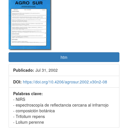
Barra
lateral
del
artículo
htm
Publicado:
Jul 31, 2002
DOI:
https://doi.org/10.4206/agrosur.2002.v30n2-08
Palabras clave:
- NIRS
- espectroscopía de reflectancia cercana al infrarrojo
- composición botánica
- Trifolium repens
- Lolium perenne