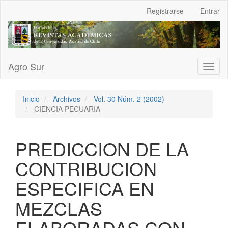
Navegación
Registrarse
Entrar
principal
Contenido
principal
Barra
lateral
Agro Sur
Toggl
naviga
Inicio
Archivos
Vol. 30 Núm. 2 (2002)
CIENCIA PECUARIA
PREDICCION DE LA
CONTRIBUCION
ESPECIFICA EN
MEZCLAS
ELABORADAS CON