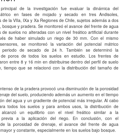
 principal de la investigación fue evaluar la dinámica del
mátrico en fases de mojado y secado en tres Andisoles,
s de la VIIa, IXa y Xa Regiones de Chile, sujetos además a dos
o, bosque y pradera. Se monitoreó el avance del frente de agua
de suelos no alteradas con un nivel freático artificial durante
ués de haber simulado un riego de 30 mm. Con el mismo
sensores, se monitoreó la variación del potencial mátrico
n periodo de secado de 24 h. También se determinó la
n de poros de todos los suelos en estudio. Los frentes de
ron entre 8 y 16 min en distribuirse dentro del perfil de suelo
, tiempo que se relacionó con la distribución del tamaño de
intenso de la pradera provocó una disminución de la porosidad
drenaje del suelo, produciendo además un aumento en el tiempo
ión del agua y un gradiente de potencial más irregular. Al cabo
ra todos los suelos y para ambos usos, la distribución de
 alcanzó un equilibrio con el nivel freático similar a la
n previa a la aplicación del riego. En conclusión, con el
 de la porosidad de drenaje, el avance del frente de agua
r mayor y constante, especialmente en los suelos bajo bosque.