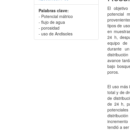
El objetivo
Palabras clave:
potencial 
- Potencial mátrico
proveniente
- flujo de agua
tipos de us
- porosidad
en muestras 
- uso de Andisoles
24 h, desp
equipo de 
durante u
distribució
avance tarda
bajo bosque
poros.
El uso más 
total y de 
de distribuc
de 24 h, pa
potenciales
distribució
incremento
tendió a se