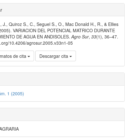
les
ar
 J., Quiroz S., C., Seguel S., O., Mac Donald H., R., & Ellies
lo
 (2005). VARIACION DEL POTENCIAL MATRICO DURANTE
MIENTO DE AGUA EN ANDISOLES.
Agro Sur
,
33
(1), 36–47.
oi.org/10.4206/agrosur.2005.v33n1-05
matos de cita
Descargar cita
úm. 1 (2005)
 AGRARIA