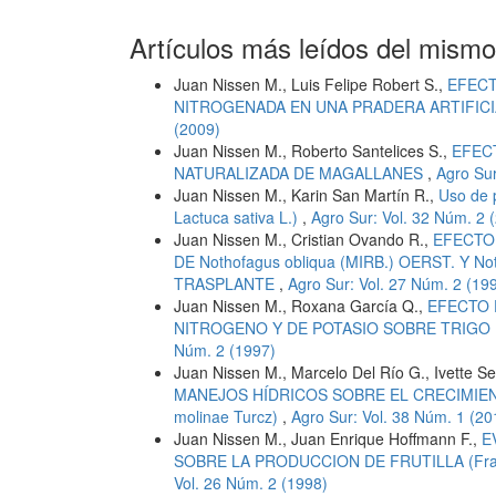
Artículos más leídos del mismo
Juan Nissen M., Luis Felipe Robert S.,
EFECT
NITROGENADA EN UNA PRADERA ARTIFICI
(2009)
Juan Nissen M., Roberto Santelices S.,
EFEC
NATURALIZADA DE MAGALLANES
,
Agro Sur
Juan Nissen M., Karin San Martín R.,
Uso de p
Lactuca sativa L.)
,
Agro Sur: Vol. 32 Núm. 2 
Juan Nissen M., Cristian Ovando R.,
EFECTO
DE Nothofagus obliqua (MIRB.) OERST. Y 
TRASPLANTE
,
Agro Sur: Vol. 27 Núm. 2 (19
Juan Nissen M., Roxana García Q.,
EFECTO 
NITROGENO Y DE POTASIO SOBRE TRIGO (T
Núm. 2 (1997)
Juan Nissen M., Marcelo Del Río G., Ivette Se
MANEJOS HÍDRICOS SOBRE EL CRECIMIEN
molinae Turcz)
,
Agro Sur: Vol. 38 Núm. 1 (20
Juan Nissen M., Juan Enrique Hoffmann F.,
E
SOBRE LA PRODUCCION DE FRUTILLA (Fraga
Vol. 26 Núm. 2 (1998)