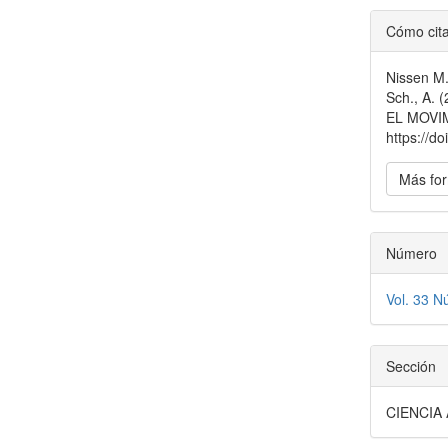
Detal
Cómo cit
del
Nissen M.,
artícu
Sch., A.
EL MOVI
https://d
Más for
Número
Vol. 33 N
Sección
CIENCIA