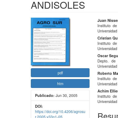
ANDISOLES
Barra
Conte
Juan Nisse
Instituto d
lateral
princi
Universidad 
del
del
Cristian Qu
Instituto d
artículo
artícu
Universidad 
Oscar Segu
Depto. de 
Universidad 
pdf
Roberto Ma
Instituto d
htm
Universidad 
Achim Ellie
Publicado:
Jun 30, 2005
Instituto d
Universidad 
DOI:
https://doi.org/10.4206/agrosu
Resu
r.2005.v33n1-05