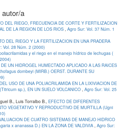
 autor/a
O DEL RIEGO, FRECUENCIA DE CORTE Y FERTILIZACION
AL DE LA REGION DE LOS RIOS
,
Agro Sur: Vol. 37 Núm. 1
TO DEL RIEGO Y LA FERTILIZACION EN UNA PRADERA
: Vol. 28 Núm. 2 (2000)
oliacrilamidas y el riego en el manejo hídrico de lechugas (
(2004)
 DE UN HIDROGEL HUMECTADO APLICADO A LAS RAICES
Nothofagus dombeyi (MIRB.) OERST. DURANTE SU
99)
DEL USO DE UNA POLIACRILAMIDA EN LA LIXIVIACION DE
itricum sp.), EN UN SUELO VOLCANICO
,
Agro Sur: Vol. 25
guel B., Luis Torralbo B.,
EFECTO DE DIFERENTES
TO VEGETATIVO Y REPRODUCTIVO DE MURTILLA (Ugni
10)
VALUACION DE CUATRO SISTEMAS DE MANEJO HIDRICO
ria x ananassa D.) EN LA ZONA DE VALDIVIA
,
Agro Sur: