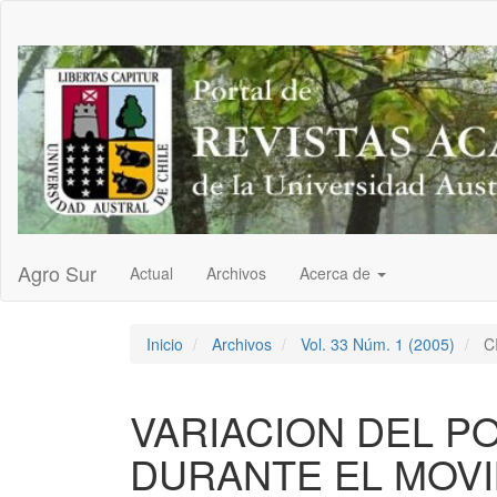
Navegación
principal
Contenido
principal
Barra
lateral
Agro Sur
Actual
Archivos
Acerca de
Inicio
Archivos
Vol. 33 Núm. 1 (2005)
C
VARIACION DEL P
DURANTE EL MOVI