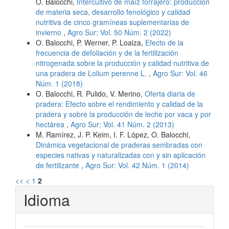
O. Balocchi,
Intercultivo de maíz forrajero: producción
de materia seca, desarrollo fenológico y calidad
nutritiva de cinco gramíneas suplementarias de
invierno
,
Agro Sur: Vol. 50 Núm. 2 (2022)
O. Balocchi, P. Werner, P. Loaiza,
Efecto de la
frecuencia de defoliación y de la fertilización
nitrogenada sobre la producción y calidad nutritiva de
una pradera de Lolium perenne L.
,
Agro Sur: Vol. 46
Núm. 1 (2018)
O. Balocchi, R. Pulido, V. Merino,
Oferta diaria de
pradera: Efecto sobre el rendimiento y calidad de la
pradera y sobre la producción de leche por vaca y por
hectárea
,
Agro Sur: Vol. 41 Núm. 2 (2013)
M. Ramírez, J. P. Keim, I. F. López, O. Balocchi,
Dinámica vegetacional de praderas sembradas con
especies nativas y naturalizadas con y sin aplicación
de fertilizante
,
Agro Sur: Vol. 42 Núm. 1 (2014)
<<
<
1
2
Idioma