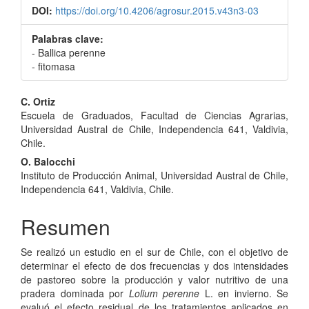
DOI:
https://doi.org/10.4206/agrosur.2015.v43n3-03
Palabras clave:
- Ballica perenne
- fitomasa
Contenido
C. Ortiz
Escuela de Graduados, Facultad de Ciencias Agrarias,
principal
Universidad Austral de Chile, Independencia 641, Valdivia,
del
Chile.
O. Balocchi
artículo
Instituto de Producción Animal, Universidad Austral de Chile,
Independencia 641, Valdivia, Chile.
Resumen
Se realizó un estudio en el sur de Chile, con el objetivo de
determinar el efecto de dos frecuencias y dos intensidades
de pastoreo sobre la producción y valor nutritivo de una
pradera dominada por
Lolium perenne
L. en invierno. Se
evaluó el efecto residual de los tratamientos aplicados en