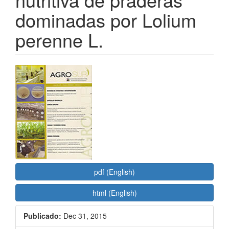
dominadas por Lolium
perenne L.
Barra
lateral
del
artículo
pdf (English)
html (English)
Publicado:
Dec 31, 2015