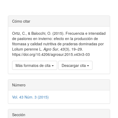
Detalles
Cómo citar
del
Ortiz, C., & Balocchi, O. (2015). Frecuencia e intensidad
artículo
de pastoreo en invierno: efecto en la producción de
fitomasa y calidad nutritiva de praderas dominadas por
Lolium perenne L.
Agro Sur
,
43
(3), 19–29.
https://doi.org/10.4206/agrosur.2015.v43n3-03
Más formatos de cita
Descargar cita
Número
Vol. 43 Núm. 3 (2015)
Sección