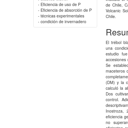
- Eficiencia de uso de P
de Chile, C
- Eficiencia de absorción de P
Volcanic So
- técnicas experimentales
Chile.
- condición de invernadero
Resu
El trébol b
una condici
estudio fu
accesiones 
Se estable
maceteros d
completamen
(DM) y la c
calculó la 
Dos cultiva
control. Ad
descriptiv
Inostroza,
eficiencia g
no superar