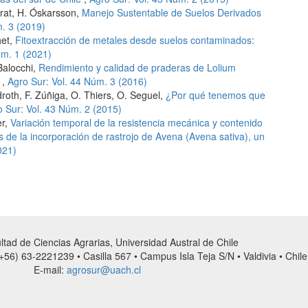
 Prat, H. Óskarsson,
Manejo Sustentable de Suelos Derivados
m. 3 (2019)
het,
Fitoextracción de metales desde suelos contaminados:
úm. 1 (2021)
Balocchi,
Rendimiento y calidad de praderas de Lolium
e
,
Agro Sur: Vol. 44 Núm. 3 (2016)
droth, F. Zúñiga, O. Thiers, O. Seguel,
¿Por qué tenemos que
o Sur: Vol. 43 Núm. 2 (2015)
er,
Variación temporal de la resistencia mecánica y contenido
de la incorporación de rastrojo de Avena (Avena sativa), un
021)
tad de Ciencias Agrarias, Universidad Austral de Chile
56) 63-2221239 • Casilla 567 • Campus Isla Teja S/N • Valdivia • Chile
E-mail:
agrosur@uach.cl