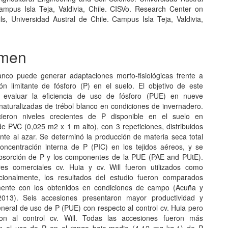
ampus Isla Teja, Valdivia, Chile. CISVo. Research Center on
ils, Universidad Austral de Chile. Campus Isla Teja, Valdivia,
men
lanco puede generar adaptaciones morfo-fisiológicas frente a
ón limitante de fósforo (P) en el suelo. El objetivo de este
e evaluar la eficiencia de uso de fósforo (PUE) en nueve
naturalizadas de trébol blanco en condiciones de invernadero.
cieron niveles crecientes de P disponible en el suelo en
e PVC (0,025 m2 x 1 m alto), con 3 repeticiones, distribuidos
te al azar. Se determinó la producción de materia seca total
oncentración interna de P (PIC) en los tejidos aéreos, y se
absorción de P y los componentes de la PUE (PAE and PUtE).
res comerciales cv. Huia y cv. Will fueron utilizados como
icionalmente, los resultados del estudio fueron comparados
amente con los obtenidos en condiciones de campo (Acuña y
 2013). Seis accesiones presentaron mayor productividad y
eneral de uso de P (PUE) con respecto al control cv. Huia pero
on al control cv. Will. Todas las accesiones fueron más