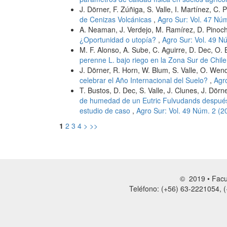
J. Dörner, F. Zúñiga, S. Valle, I. Martínez, C.
de Cenizas Volcánicas
,
Agro Sur: Vol. 47 Nú
A. Neaman, J. Verdejo, M. Ramírez, D. Pinoc
¿Oportunidad o utopía?
,
Agro Sur: Vol. 49 N
M. F. Alonso, A. Sube, C. Aguirre, D. Dec, O. 
perenne L. bajo riego en la Zona Sur de Chil
J. Dörner, R. Horn, W. Blum, S. Valle, O. Wen
celebrar el Año Internacional del Suelo?
,
Agr
T. Bustos, D. Dec, S. Valle, J. Clunes, J. Dörn
de humedad de un Eutric Fulvudands después 
estudio de caso
,
Agro Sur: Vol. 49 Núm. 2 (2
1
2
3
4
>
>>
© 2019 • Facul
Teléfono: (+56) 63-2221054, (+