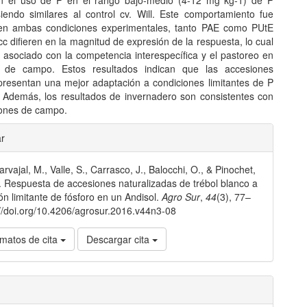
en el uso de P en el rango bajo-medio (4-12 mg kg-1) de P
siendo similares al control cv. Will. Este comportamiento fue
en ambas condiciones experimentales, tanto PAE como PUtE
 difieren en la magnitud de expresión de la respuesta, lo cual
r asociado con la competencia interespecífica y el pastoreo en
s de campo. Estos resultados indican que las accesiones
presentan una mejor adaptación a condiciones limitantes de P
. Además, los resultados de invernadero son consistentes con
iones de campo.
les
ar
rvajal, M., Valle, S., Carrasco, J., Balocchi, O., & Pinochet,
lo
. Respuesta de accesiones naturalizadas de trébol blanco a
ión limitante de fósforo en un Andisol.
Agro Sur
,
44
(3), 77–
://doi.org/10.4206/agrosur.2016.v44n3-08
matos de cita
Descargar cita