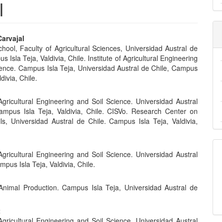
l
nido
Carvajal
hool, Faculty of Agricultural Sciences, Universidad Austral de
pal
s Isla Teja, Valdivia, Chile. Institute of Agricultural Engineering
ience. Campus Isla Teja, Universidad Austral de Chile, Campus
ldivia, Chile.
lo
 Agricultural Engineering and Soil Science. Universidad Austral
ampus Isla Teja, Valdivia, Chile. CISVo. Research Center on
ils, Universidad Austral de Chile. Campus Isla Teja, Valdivia,
 Agricultural Engineering and Soil Science. Universidad Austral
mpus Isla Teja, Valdivia, Chile.
i
f Animal Production. Campus Isla Teja, Universidad Austral de
t
 Agricultural Engineering and Soil Science. Universidad Austral