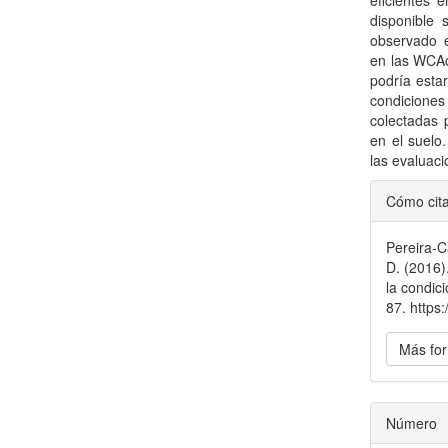
eficientes 
disponible 
observado 
en las WCAcc
podría esta
condicione
colectadas 
en el suelo
las evaluac
Detal
Cómo cit
del
Pereira-Ca
artícu
D. (2016)
la condic
87. https
Más for
Número