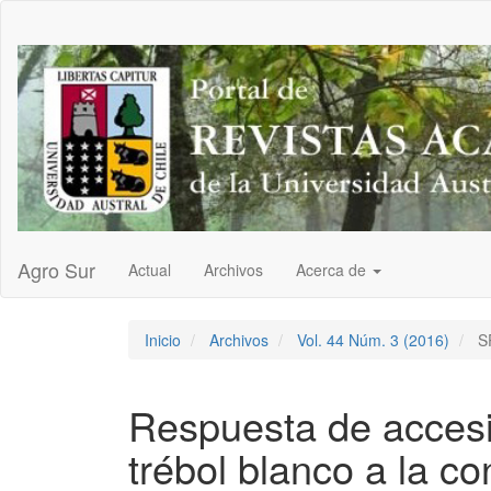
Navegación
principal
Contenido
principal
Barra
lateral
Agro Sur
Actual
Archivos
Acerca de
Inicio
Archivos
Vol. 44 Núm. 3 (2016)
S
Respuesta de accesi
trébol blanco a la co