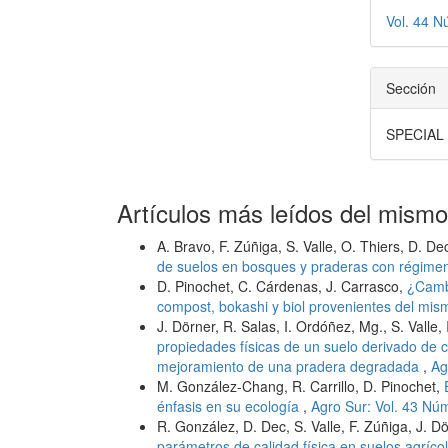
Vol. 44 N
Sección
SPECIAL
Artículos más leídos del mismo
A. Bravo, F. Zúñiga, S. Valle, O. Thiers, D. De
de suelos en bosques y praderas con régime
D. Pinochet, C. Cárdenas, J. Carrasco,
¿Cambi
compost, bokashi y biol provenientes del mi
J. Dörner, R. Salas, I. Ordóñez, Mg., S. Valle,
propiedades físicas de un suelo derivado de c
mejoramiento de una pradera degradada
,
Ag
M. González-Chang, R. Carrillo, D. Pinochet,
énfasis en su ecología
,
Agro Sur: Vol. 43 Nú
R. González, D. Dec, S. Valle, F. Zúñiga, J. D
parámetros de calidad física en suelos agríco