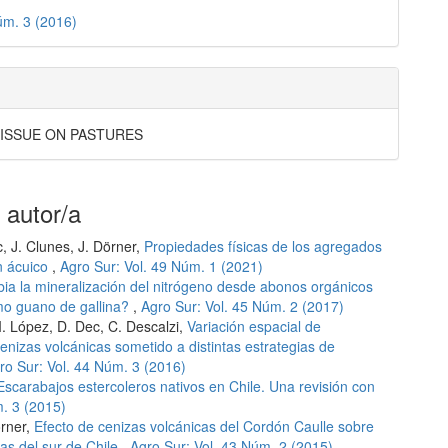
úm. 3 (2016)
 ISSUE ON PASTURES
 autor/a
c, J. Clunes, J. Dörner,
Propiedades físicas de los agregados
n ácuico
,
Agro Sur: Vol. 49 Núm. 1 (2021)
a la mineralización del nitrógeno desde abonos orgánicos
smo guano de gallina?
,
Agro Sur: Vol. 45 Núm. 2 (2017)
 I. López, D. Dec, C. Descalzi,
Variación espacial de
enizas volcánicas sometido a distintas estrategias de
ro Sur: Vol. 44 Núm. 3 (2016)
Escarabajos estercoleros nativos en Chile. Una revisión con
m. 3 (2015)
örner,
Efecto de cenizas volcánicas del Cordón Caulle sobre
las del sur de Chile
,
Agro Sur: Vol. 43 Núm. 2 (2015)