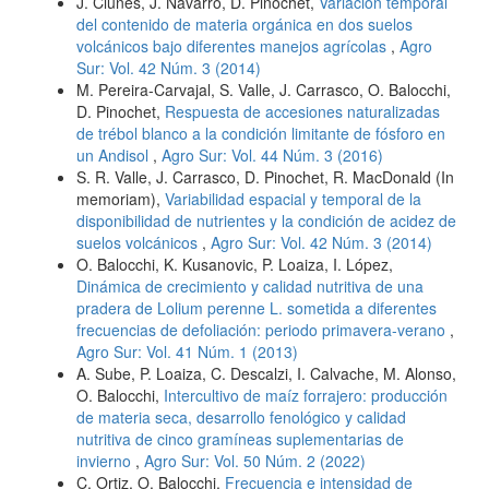
J. Clunes, J. Navarro, D. Pinochet,
Variación temporal
del contenido de materia orgánica en dos suelos
volcánicos bajo diferentes manejos agrícolas
,
Agro
Sur: Vol. 42 Núm. 3 (2014)
M. Pereira-Carvajal, S. Valle, J. Carrasco, O. Balocchi,
D. Pinochet,
Respuesta de accesiones naturalizadas
de trébol blanco a la condición limitante de fósforo en
un Andisol
,
Agro Sur: Vol. 44 Núm. 3 (2016)
S. R. Valle, J. Carrasco, D. Pinochet, R. MacDonald (In
memoriam),
Variabilidad espacial y temporal de la
disponibilidad de nutrientes y la condición de acidez de
suelos volcánicos
,
Agro Sur: Vol. 42 Núm. 3 (2014)
O. Balocchi, K. Kusanovic, P. Loaiza, I. López,
Dinámica de crecimiento y calidad nutritiva de una
pradera de Lolium perenne L. sometida a diferentes
frecuencias de defoliación: periodo primavera-verano
,
Agro Sur: Vol. 41 Núm. 1 (2013)
A. Sube, P. Loaiza, C. Descalzi, I. Calvache, M. Alonso,
O. Balocchi,
Intercultivo de maíz forrajero: producción
de materia seca, desarrollo fenológico y calidad
nutritiva de cinco gramíneas suplementarias de
invierno
,
Agro Sur: Vol. 50 Núm. 2 (2022)
C. Ortiz, O. Balocchi,
Frecuencia e intensidad de