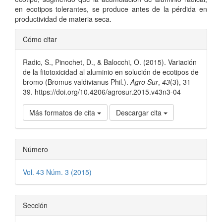
en ecotipos tolerantes, se produce antes de la pérdida en
productividad de materia seca.
Detalles
Cómo citar
del
Radic, S., Pinochet, D., & Balocchi, O. (2015). Variación
artículo
de la fitotoxicidad al aluminio en solución de ecotipos de
bromo (Bromus valdivianus Phil.).
Agro Sur
,
43
(3), 31–
39. https://doi.org/10.4206/agrosur.2015.v43n3-04
Más formatos de cita
Descargar cita
Número
Vol. 43 Núm. 3 (2015)
Sección