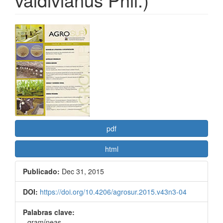
Barra
lateral
del
artículo
pdf
html
Publicado:
Dec 31, 2015
DOI:
https://doi.org/10.4206/agrosur.2015.v43n3-04
Palabras clave:
- gramíneas