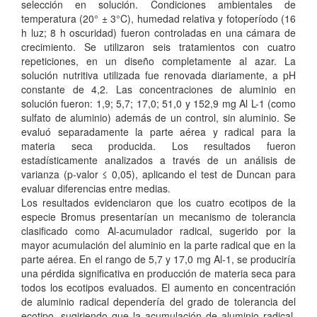
selección en solución. Condiciones ambientales de
temperatura (20° ± 3°C), humedad relativa y fotoperíodo (16
h luz; 8 h oscuridad) fueron controladas en una cámara de
crecimiento. Se utilizaron seis tratamientos con cuatro
repeticiones, en un diseño completamente al azar. La
solución nutritiva utilizada fue renovada diariamente, a pH
constante de 4,2. Las concentraciones de aluminio en
solución fueron: 1,9; 5,7; 17,0; 51,0 y 152,9 mg Al L-1 (como
sulfato de aluminio) además de un control, sin aluminio. Se
evaluó separadamente la parte aérea y radical para la
materia seca producida. Los resultados fueron
estadísticamente analizados a través de un análisis de
varianza (p-valor ≤ 0,05), aplicando el test de Duncan para
evaluar diferencias entre medias.
Los resultados evidenciaron que los cuatro ecotipos de la
especie Bromus presentarían un mecanismo de tolerancia
clasificado como Al-acumulador radical, sugerido por la
mayor acumulación del aluminio en la parte radical que en la
parte aérea. En el rango de 5,7 y 17,0 mg Al-1, se produciría
una pérdida significativa en producción de materia seca para
todos los ecotipos evaluados. El aumento en concentración
de aluminio radical dependería del grado de tolerancia del
ecotipo, sugiriendo que la acumulación de aluminio radical,