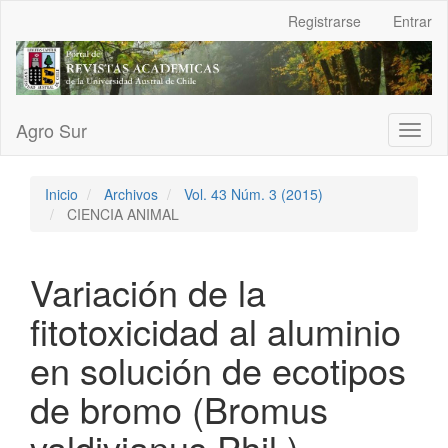
Navegación
Registrarse
Entrar
principal
Contenido
principal
Barra
lateral
Agro Sur
Toggl
naviga
Inicio
Archivos
Vol. 43 Núm. 3 (2015)
CIENCIA ANIMAL
Variación de la
fitotoxicidad al aluminio
en solución de ecotipos
de bromo (Bromus
valdivianus Phil.)