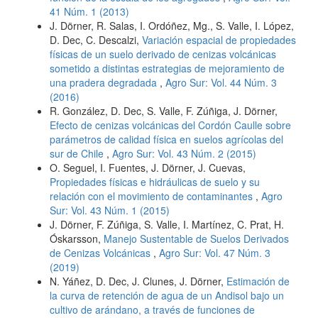
41 Núm. 1 (2013)
J. Dörner, R. Salas, I. Ordóñez, Mg., S. Valle, I. López,
D. Dec, C. Descalzi,
Variación espacial de propiedades
físicas de un suelo derivado de cenizas volcánicas
sometido a distintas estrategias de mejoramiento de
una pradera degradada
,
Agro Sur: Vol. 44 Núm. 3
(2016)
R. González, D. Dec, S. Valle, F. Zúñiga, J. Dörner,
Efecto de cenizas volcánicas del Cordón Caulle sobre
parámetros de calidad física en suelos agrícolas del
sur de Chile
,
Agro Sur: Vol. 43 Núm. 2 (2015)
O. Seguel, I. Fuentes, J. Dörner, J. Cuevas,
Propiedades físicas e hidráulicas de suelo y su
relación con el movimiento de contaminantes
,
Agro
Sur: Vol. 43 Núm. 1 (2015)
J. Dörner, F. Zúñiga, S. Valle, I. Martínez, C. Prat, H.
Óskarsson,
Manejo Sustentable de Suelos Derivados
de Cenizas Volcánicas
,
Agro Sur: Vol. 47 Núm. 3
(2019)
N. Yáñez, D. Dec, J. Clunes, J. Dörner,
Estimación de
la curva de retención de agua de un Andisol bajo un
cultivo de arándano, a través de funciones de