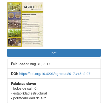
Barra
lateral
del
artículo
pdf
Publicado:
Aug 31, 2017
DOI:
https://doi.org/10.4206/agrosur.2017.v45n2-07
Palabras clave:
- lodos de salmón
- estabilidad estructural
- permeabilidad de aire