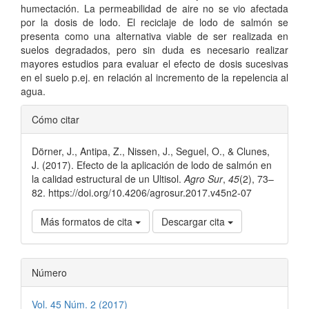
humectación. La permeabilidad de aire no se vio afectada
por la dosis de lodo. El reciclaje de lodo de salmón se
presenta como una alternativa viable de ser realizada en
suelos degradados, pero sin duda es necesario realizar
mayores estudios para evaluar el efecto de dosis sucesivas
en el suelo p.ej. en relación al incremento de la repelencia al
agua.
Detalles
Cómo citar
del
Dörner, J., Antipa, Z., Nissen, J., Seguel, O., & Clunes,
artículo
J. (2017). Efecto de la aplicación de lodo de salmón en
la calidad estructural de un Ultisol.
Agro Sur
,
45
(2), 73–
82. https://doi.org/10.4206/agrosur.2017.v45n2-07
Más formatos de cita
Descargar cita
Número
Vol. 45 Núm. 2 (2017)