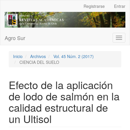
Navegación
Registrarse
Entrar
principal
Contenido
principal
Barra
lateral
Agro Sur
Toggl
naviga
Inicio
Archivos
Vol. 45 Núm. 2 (2017)
CIENCIA DEL SUELO
Efecto de la aplicación
de lodo de salmón en la
calidad estructural de
un Ultisol