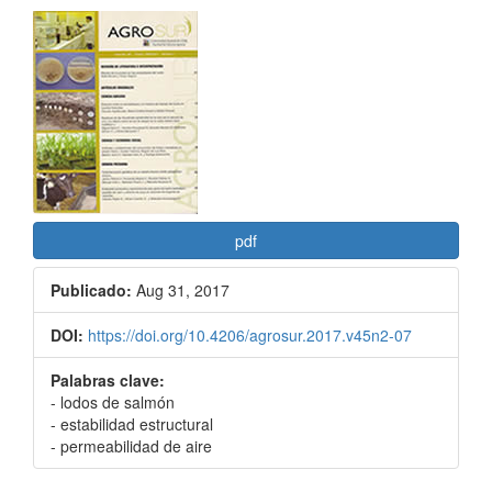
Barra
lateral
del
artículo
pdf
Publicado:
Aug 31, 2017
DOI:
https://doi.org/10.4206/agrosur.2017.v45n2-07
Palabras clave:
- lodos de salmón
- estabilidad estructural
- permeabilidad de aire