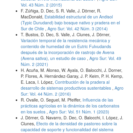
Vol. 43 Núm. 2 (2015)
F. Zúñiga, D. Dec, S. R. Valle, J. Dörner, R.
MacDonald,
Estabilidad estructural de un Andisol
(Typic Durudand) bajo bosque nativo y pradera en el
Sur de Chile
,
Agro Sur: Vol. 42 Núm. 3 (2014)
T. Bustos, D. Dec, S. Valle, J. Clunes, J. Dörner,
Variación temporal de la resistencia mecánica y
contenido de humedad de un Eutric Fulvudands
después de la incorporación de rastrojo de Avena
(Avena sativa), un estudio de caso
,
Agro Sur: Vol. 49
Núm. 2 (2021)
H. Acuña, M. Alonso, W. Ayala, O. Balocchi, J. Dorner,
P. Flores, A. Hernández-Garay, J. P. Keim, P. H. Kemp,
E. Laca, I. López,
Contribución de la pradera al
desarrollo de sistemas productivos sustentables
,
Agro
Sur: Vol. 44 Núm. 2 (2016)
R. Ovalle, O. Seguel, M. Pfeiffer,
Influencia de las
prácticas agrícolas en la dinámica de los carbonatos
en los suelos
,
Agro Sur: Vol. 51 Núm. 1 (2023)
J. Dörner, G. Navarro, D. Dec, O. Balocchi, I. López, J.
Clunes,
Efecto de la densidad de pastoreo sobre la
capacidad de soporte y funcionalidad del sistema