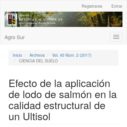
Navegación
Registrarse
Entrar
principal
Contenido
principal
Barra
lateral
Agro Sur
Toggl
naviga
Inicio
Archivos
Vol. 45 Núm. 2 (2017)
CIENCIA DEL SUELO
Efecto de la aplicación
de lodo de salmón en la
calidad estructural de
un Ultisol