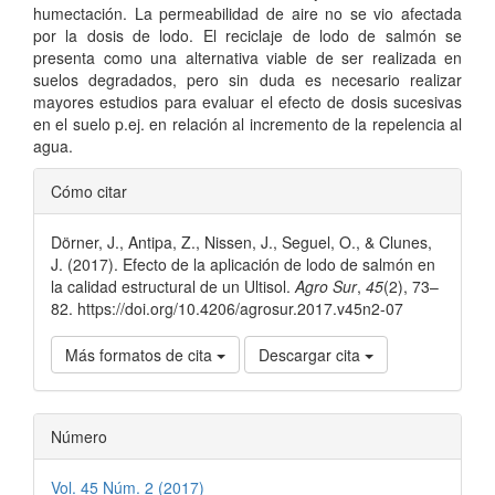
humectación. La permeabilidad de aire no se vio afectada
por la dosis de lodo. El reciclaje de lodo de salmón se
presenta como una alternativa viable de ser realizada en
suelos degradados, pero sin duda es necesario realizar
mayores estudios para evaluar el efecto de dosis sucesivas
en el suelo p.ej. en relación al incremento de la repelencia al
agua.
Detalles
Cómo citar
del
Dörner, J., Antipa, Z., Nissen, J., Seguel, O., & Clunes,
artículo
J. (2017). Efecto de la aplicación de lodo de salmón en
la calidad estructural de un Ultisol.
Agro Sur
,
45
(2), 73–
82. https://doi.org/10.4206/agrosur.2017.v45n2-07
Más formatos de cita
Descargar cita
Número
Vol. 45 Núm. 2 (2017)