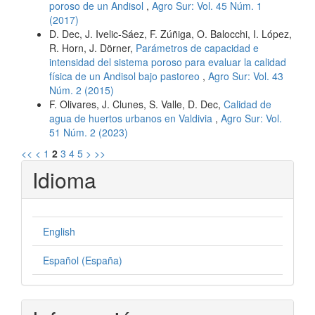
poroso de un Andisol
,
Agro Sur: Vol. 45 Núm. 1
(2017)
D. Dec, J. Ivelic-Sáez, F. Zúñiga, O. Balocchi, I. López,
R. Horn, J. Dörner,
Parámetros de capacidad e
intensidad del sistema poroso para evaluar la calidad
física de un Andisol bajo pastoreo
,
Agro Sur: Vol. 43
Núm. 2 (2015)
F. Olivares, J. Clunes, S. Valle, D. Dec,
Calidad de
agua de huertos urbanos en Valdivia
,
Agro Sur: Vol.
51 Núm. 2 (2023)
<<
<
1
2
3
4
5
>
>>
Idioma
English
Español (España)