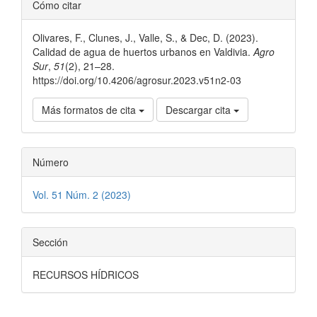
Detalles
Cómo citar
del
Olivares, F., Clunes, J., Valle, S., & Dec, D. (2023).
artículo
Calidad de agua de huertos urbanos en Valdivia.
Agro
Sur
,
51
(2), 21–28.
https://doi.org/10.4206/agrosur.2023.v51n2-03
Más formatos de cita
Descargar cita
Número
Vol. 51 Núm. 2 (2023)
Sección
RECURSOS HÍDRICOS