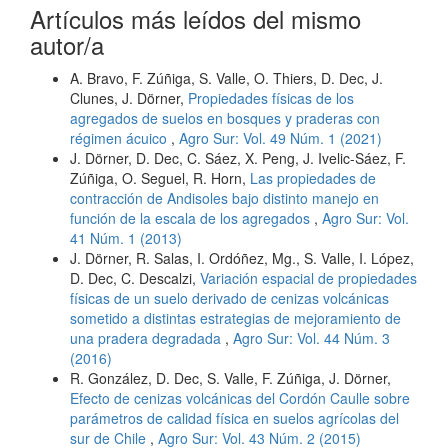
Artículos más leídos del mismo
autor/a
A. Bravo, F. Zúñiga, S. Valle, O. Thiers, D. Dec, J.
Clunes, J. Dörner,
Propiedades físicas de los
agregados de suelos en bosques y praderas con
régimen ácuico
,
Agro Sur: Vol. 49 Núm. 1 (2021)
J. Dörner, D. Dec, C. Sáez, X. Peng, J. Ivelic-Sáez, F.
Zúñiga, O. Seguel, R. Horn,
Las propiedades de
contracción de Andisoles bajo distinto manejo en
función de la escala de los agregados
,
Agro Sur: Vol.
41 Núm. 1 (2013)
J. Dörner, R. Salas, I. Ordóñez, Mg., S. Valle, I. López,
D. Dec, C. Descalzi,
Variación espacial de propiedades
físicas de un suelo derivado de cenizas volcánicas
sometido a distintas estrategias de mejoramiento de
una pradera degradada
,
Agro Sur: Vol. 44 Núm. 3
(2016)
R. González, D. Dec, S. Valle, F. Zúñiga, J. Dörner,
Efecto de cenizas volcánicas del Cordón Caulle sobre
parámetros de calidad física en suelos agrícolas del
sur de Chile
,
Agro Sur: Vol. 43 Núm. 2 (2015)