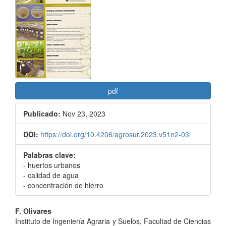
lateral
del
artículo
pdf
Publicado:
Nov 23, 2023
DOI:
https://doi.org/10.4206/agrosur.2023.v51n2-03
Palabras clave:
- huertos urbanos
- calidad de agua
- concentración de hierro
Contenido
F. Olivares
Instituto de Ingeniería Agraria y Suelos, Facultad de Ciencias