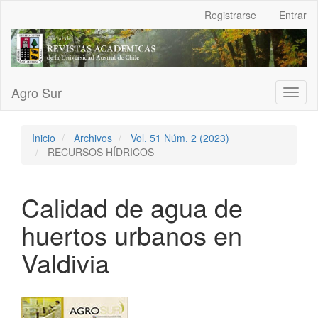
Navegación
Registrarse
Entrar
principal
Contenido
principal
Barra
lateral
Agro Sur
Toggl
naviga
Inicio
Archivos
Vol. 51 Núm. 2 (2023)
RECURSOS HÍDRICOS
Calidad de agua de
huertos urbanos en
Valdivia
Barra