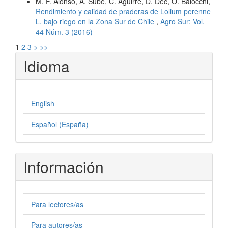
M. F. Alonso, A. Sube, C. Aguirre, D. Dec, O. Balocchi,
Rendimiento y calidad de praderas de Lolium perenne
L. bajo riego en la Zona Sur de Chile
,
Agro Sur: Vol.
44 Núm. 3 (2016)
1
2
3
>
>>
Idioma
English
Español (España)
Información
Para lectores/as
Para autores/as