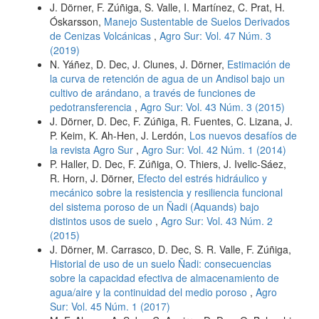
J. Dörner, F. Zúñiga, S. Valle, I. Martínez, C. Prat, H.
Óskarsson,
Manejo Sustentable de Suelos Derivados
de Cenizas Volcánicas
,
Agro Sur: Vol. 47 Núm. 3
(2019)
N. Yáñez, D. Dec, J. Clunes, J. Dörner,
Estimación de
la curva de retención de agua de un Andisol bajo un
cultivo de arándano, a través de funciones de
pedotransferencia
,
Agro Sur: Vol. 43 Núm. 3 (2015)
J. Dörner, D. Dec, F. Zúñiga, R. Fuentes, C. Lizana, J.
P. Keim, K. Ah-Hen, J. Lerdón,
Los nuevos desafíos de
la revista Agro Sur
,
Agro Sur: Vol. 42 Núm. 1 (2014)
P. Haller, D. Dec, F. Zúñiga, O. Thiers, J. Ivelic-Sáez,
R. Horn, J. Dörner,
Efecto del estrés hidráulico y
mecánico sobre la resistencia y resiliencia funcional
del sistema poroso de un Ñadi (Aquands) bajo
distintos usos de suelo
,
Agro Sur: Vol. 43 Núm. 2
(2015)
J. Dörner, M. Carrasco, D. Dec, S. R. Valle, F. Zúñiga,
Historial de uso de un suelo Ñadi: consecuencias
sobre la capacidad efectiva de almacenamiento de
agua/aire y la continuidad del medio poroso
,
Agro
Sur: Vol. 45 Núm. 1 (2017)