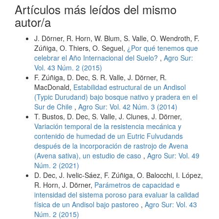
Artículos más leídos del mismo
autor/a
J. Dörner, R. Horn, W. Blum, S. Valle, O. Wendroth, F.
Zúñiga, O. Thiers, O. Seguel,
¿Por qué tenemos que
celebrar el Año Internacional del Suelo?
,
Agro Sur:
Vol. 43 Núm. 2 (2015)
F. Zúñiga, D. Dec, S. R. Valle, J. Dörner, R.
MacDonald,
Estabilidad estructural de un Andisol
(Typic Durudand) bajo bosque nativo y pradera en el
Sur de Chile
,
Agro Sur: Vol. 42 Núm. 3 (2014)
T. Bustos, D. Dec, S. Valle, J. Clunes, J. Dörner,
Variación temporal de la resistencia mecánica y
contenido de humedad de un Eutric Fulvudands
después de la incorporación de rastrojo de Avena
(Avena sativa), un estudio de caso
,
Agro Sur: Vol. 49
Núm. 2 (2021)
D. Dec, J. Ivelic-Sáez, F. Zúñiga, O. Balocchi, I. López,
R. Horn, J. Dörner,
Parámetros de capacidad e
intensidad del sistema poroso para evaluar la calidad
física de un Andisol bajo pastoreo
,
Agro Sur: Vol. 43
Núm. 2 (2015)