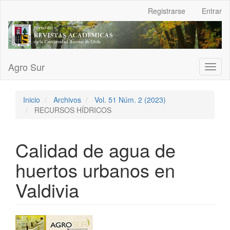
Navegación
Registrarse
Entrar
principal
Contenido
principal
Barra
lateral
Agro Sur
Toggl
naviga
Inicio
Archivos
Vol. 51 Núm. 2 (2023)
RECURSOS HÍDRICOS
Calidad de agua de
huertos urbanos en
Valdivia
Barra