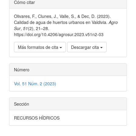
Detalles
Cómo citar
del
Olivares, F., Clunes, J., Valle, S., & Dec, D. (2023).
artículo
Calidad de agua de huertos urbanos en Valdivia.
Agro
Sur
,
51
(2), 21–28.
https://doi.org/10.4206/agrosur.2023.v51n2-03
Más formatos de cita
Descargar cita
Número
Vol. 51 Núm. 2 (2023)
Sección
RECURSOS HÍDRICOS