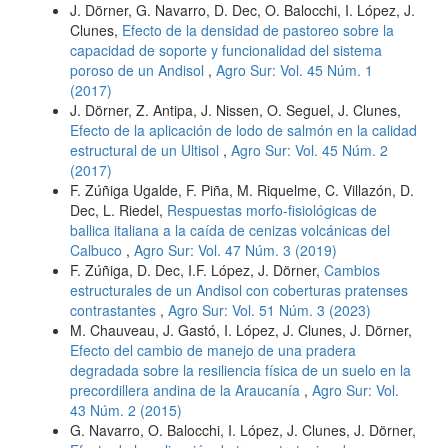
J. Dörner, G. Navarro, D. Dec, O. Balocchi, I. López, J.
Clunes,
Efecto de la densidad de pastoreo sobre la
capacidad de soporte y funcionalidad del sistema
poroso de un Andisol
,
Agro Sur: Vol. 45 Núm. 1
(2017)
J. Dörner, Z. Antipa, J. Nissen, O. Seguel, J. Clunes,
Efecto de la aplicación de lodo de salmón en la calidad
estructural de un Ultisol
,
Agro Sur: Vol. 45 Núm. 2
(2017)
F. Zúñiga Ugalde, F. Piña, M. Riquelme, C. Villazón, D.
Dec, L. Riedel,
Respuestas morfo-fisiológicas de
ballica italiana a la caída de cenizas volcánicas del
Calbuco
,
Agro Sur: Vol. 47 Núm. 3 (2019)
F. Zúñiga, D. Dec, I.F. López, J. Dörner,
Cambios
estructurales de un Andisol con coberturas pratenses
contrastantes
,
Agro Sur: Vol. 51 Núm. 3 (2023)
M. Chauveau, J. Gastó, I. López, J. Clunes, J. Dörner,
Efecto del cambio de manejo de una pradera
degradada sobre la resiliencia física de un suelo en la
precordillera andina de la Araucanía
,
Agro Sur: Vol.
43 Núm. 2 (2015)
G. Navarro, O. Balocchi, I. López, J. Clunes, J. Dörner,