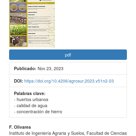
lateral
del
artículo
pdf
Publicado:
Nov 23, 2023
DOI:
https://doi.org/10.4206/agrosur.2023.v51n2-03
Palabras clave:
- huertos urbanos
- calidad de agua
- concentración de hierro
Contenido
F. Olivares
Instituto de Ingeniería Agraria y Suelos, Facultad de Ciencias