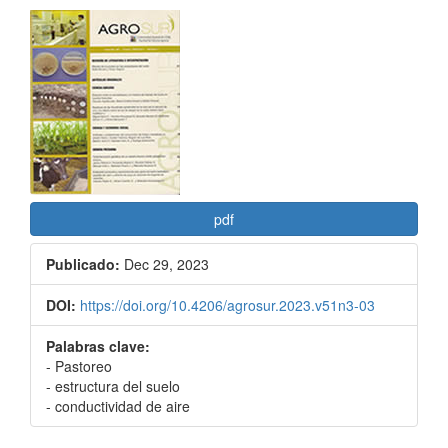
Barra
lateral
del
artículo
pdf
Publicado:
Dec 29, 2023
DOI:
https://doi.org/10.4206/agrosur.2023.v51n3-03
Palabras clave:
- Pastoreo
- estructura del suelo
- conductividad de aire