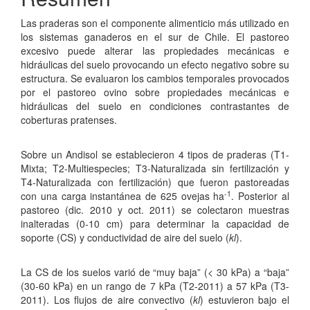
Las praderas son el componente alimenticio más utilizado en
los sistemas ganaderos en el sur de Chile. El pastoreo
excesivo puede alterar las propiedades mecánicas e
hidráulicas del suelo provocando un efecto negativo sobre su
estructura. Se evaluaron los cambios temporales provocados
por el pastoreo ovino sobre propiedades mecánicas e
hidráulicas del suelo en condiciones contrastantes de
coberturas pratenses.
Sobre un Andisol se establecieron 4 tipos de praderas (T1-
Mixta; T2-Multiespecies; T3-Naturalizada sin fertilización y
T4-Naturalizada con fertilización) que fueron pastoreadas
-1
con una carga instantánea de 625 ovejas ha
. Posterior al
pastoreo (dic. 2010 y oct. 2011) se colectaron muestras
inalteradas (0-10 cm) para determinar la capacidad de
soporte (CS) y conductividad de aire del suelo (
kl
).
La CS de los suelos varió de “muy baja” (< 30 kPa) a “baja”
(30-60 kPa) en un rango de 7 kPa (T2-2011) a 57 kPa (T3-
2011). Los flujos de aire convectivo (
kl
) estuvieron bajo el