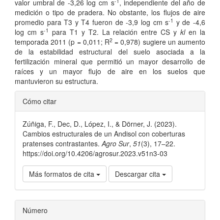
-1
valor umbral de -3,26 log cm s
, independiente del año de
medición o tipo de pradera. No obstante, los flujos de aire
-1
promedio para T3 y T4 fueron de -3,9 log cm s
y de -4,6
-1
log cm s
para T1 y T2. La relación entre CS y
kl
en la
2
temporada 2011 (p = 0,011; R
= 0,978) sugiere un aumento
de la estabilidad estructural del suelo asociada a la
fertilización mineral que permitió un mayor desarrollo de
raíces y un mayor flujo de aire en los suelos que
mantuvieron su estructura.
Detalles
Cómo citar
del
Zúñiga, F., Dec, D., López, I., & Dörner, J. (2023).
artículo
Cambios estructurales de un Andisol con coberturas
pratenses contrastantes.
Agro Sur
,
51
(3), 17–22.
https://doi.org/10.4206/agrosur.2023.v51n3-03
Más formatos de cita
Descargar cita
Número