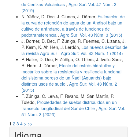
de Cenizas Volcánicas
,
Agro Sur: Vol. 47 Núm. 3
(2019)
N. Yáñez, D. Dec, J. Clunes, J. Dörner,
Estimación de
la curva de retención de agua de un Andisol bajo un
cultivo de arándano, a través de funciones de
pedotransferencia
,
Agro Sur: Vol. 43 Núm. 3 (2015)
J. Dörner, D. Dec, F. Zúñiga, R. Fuentes, C. Lizana, J.
P. Keim, K. Ah-Hen, J. Lerdón,
Los nuevos desafíos de
la revista Agro Sur
,
Agro Sur: Vol. 42 Núm. 1 (2014)
P. Haller, D. Dec, F. Zúñiga, O. Thiers, J. Ivelic-Sáez,
R. Horn, J. Dörner,
Efecto del estrés hidráulico y
mecánico sobre la resistencia y resiliencia funcional
del sistema poroso de un Ñadi (Aquands) bajo
distintos usos de suelo
,
Agro Sur: Vol. 43 Núm. 2
(2015)
F. Zúñiga, C. Leiva, F. Rivano, M. San Martín, P.
Toledo,
Propiedades de suelos distribuidos en un
transecto longitudinal del Sur de Chile
,
Agro Sur: Vol.
51 Núm. 3 (2023)
1
2
3
4
>
>>
Idioma