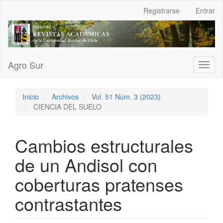
Navegación
Registrarse
Entrar
principal
Contenido
principal
Barra
lateral
Agro Sur
Toggl
naviga
Inicio
Archivos
Vol. 51 Núm. 3 (2023)
CIENCIA DEL SUELO
Cambios estructurales
de un Andisol con
coberturas pratenses
contrastantes