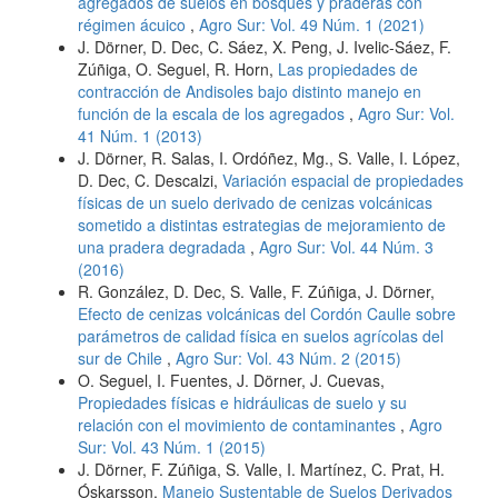
agregados de suelos en bosques y praderas con
régimen ácuico
,
Agro Sur: Vol. 49 Núm. 1 (2021)
J. Dörner, D. Dec, C. Sáez, X. Peng, J. Ivelic-Sáez, F.
Zúñiga, O. Seguel, R. Horn,
Las propiedades de
contracción de Andisoles bajo distinto manejo en
función de la escala de los agregados
,
Agro Sur: Vol.
41 Núm. 1 (2013)
J. Dörner, R. Salas, I. Ordóñez, Mg., S. Valle, I. López,
D. Dec, C. Descalzi,
Variación espacial de propiedades
físicas de un suelo derivado de cenizas volcánicas
sometido a distintas estrategias de mejoramiento de
una pradera degradada
,
Agro Sur: Vol. 44 Núm. 3
(2016)
R. González, D. Dec, S. Valle, F. Zúñiga, J. Dörner,
Efecto de cenizas volcánicas del Cordón Caulle sobre
parámetros de calidad física en suelos agrícolas del
sur de Chile
,
Agro Sur: Vol. 43 Núm. 2 (2015)
O. Seguel, I. Fuentes, J. Dörner, J. Cuevas,
Propiedades físicas e hidráulicas de suelo y su
relación con el movimiento de contaminantes
,
Agro
Sur: Vol. 43 Núm. 1 (2015)
J. Dörner, F. Zúñiga, S. Valle, I. Martínez, C. Prat, H.
Óskarsson,
Manejo Sustentable de Suelos Derivados