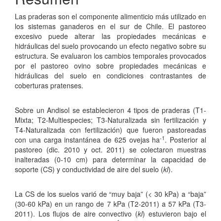
Las praderas son el componente alimenticio más utilizado en
los sistemas ganaderos en el sur de Chile. El pastoreo
excesivo puede alterar las propiedades mecánicas e
hidráulicas del suelo provocando un efecto negativo sobre su
estructura. Se evaluaron los cambios temporales provocados
por el pastoreo ovino sobre propiedades mecánicas e
hidráulicas del suelo en condiciones contrastantes de
coberturas pratenses.
Sobre un Andisol se establecieron 4 tipos de praderas (T1-
Mixta; T2-Multiespecies; T3-Naturalizada sin fertilización y
T4-Naturalizada con fertilización) que fueron pastoreadas
-1
con una carga instantánea de 625 ovejas ha
. Posterior al
pastoreo (dic. 2010 y oct. 2011) se colectaron muestras
inalteradas (0-10 cm) para determinar la capacidad de
soporte (CS) y conductividad de aire del suelo (
kl
).
La CS de los suelos varió de “muy baja” (< 30 kPa) a “baja”
(30-60 kPa) en un rango de 7 kPa (T2-2011) a 57 kPa (T3-
2011). Los flujos de aire convectivo (
kl
) estuvieron bajo el