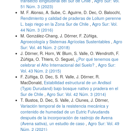
transecto longitudinal del Sur de Chile
,
Agro Sur: Vol.
51 Núm. 3 (2023)
M. F. Alonso, A. Sube, C. Aguirre, D. Dec, O. Balocchi,
Rendimiento y calidad de praderas de Lolium perenne
L. bajo riego en la Zona Sur de Chile
,
Agro Sur: Vol.
44 Núm. 3 (2016)
M. González-Chang, J. Dörner, F. Zúñiga,
Agroecología y Sistemas Agrícolas Sustentables
,
Agro
Sur: Vol. 46 Núm. 2 (2018)
J. Dörner, R. Horn, W. Blum, S. Valle, O. Wendroth, F.
Zúñiga, O. Thiers, O. Seguel,
¿Por qué tenemos que
celebrar el Año Internacional del Suelo?
,
Agro Sur:
Vol. 43 Núm. 2 (2015)
F. Zúñiga, D. Dec, S. R. Valle, J. Dörner, R.
MacDonald,
Estabilidad estructural de un Andisol
(Typic Durudand) bajo bosque nativo y pradera en el
Sur de Chile
,
Agro Sur: Vol. 42 Núm. 3 (2014)
T. Bustos, D. Dec, S. Valle, J. Clunes, J. Dörner,
Variación temporal de la resistencia mecánica y
contenido de humedad de un Eutric Fulvudands
después de la incorporación de rastrojo de Avena
(Avena sativa), un estudio de caso
,
Agro Sur: Vol. 49
Núm. 2 (2021)