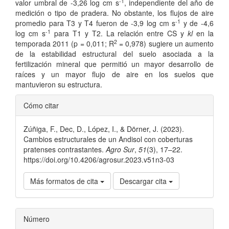
-1
valor umbral de -3,26 log cm s
, independiente del año de
medición o tipo de pradera. No obstante, los flujos de aire
-1
promedio para T3 y T4 fueron de -3,9 log cm s
y de -4,6
-1
log cm s
para T1 y T2. La relación entre CS y
kl
en la
2
temporada 2011 (p = 0,011; R
= 0,978) sugiere un aumento
de la estabilidad estructural del suelo asociada a la
fertilización mineral que permitió un mayor desarrollo de
raíces y un mayor flujo de aire en los suelos que
mantuvieron su estructura.
Detalles
Cómo citar
del
Zúñiga, F., Dec, D., López, I., & Dörner, J. (2023).
artículo
Cambios estructurales de un Andisol con coberturas
pratenses contrastantes.
Agro Sur
,
51
(3), 17–22.
https://doi.org/10.4206/agrosur.2023.v51n3-03
Más formatos de cita
Descargar cita
Número