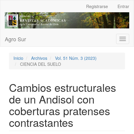
Navegación
Registrarse
Entrar
principal
Contenido
principal
Barra
lateral
Agro Sur
Toggl
naviga
Inicio
Archivos
Vol. 51 Núm. 3 (2023)
CIENCIA DEL SUELO
Cambios estructurales
de un Andisol con
coberturas pratenses
contrastantes