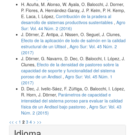
H. Acuña, M. Alonso, W. Ayala, O. Balocchi, J. Dorner,
P. Flores, A. Hernández-Garay, J. P. Keim, P. H. Kemp,
E. Laca, I. López,
Contribución de la pradera al
desarrollo de sistemas productivos sustentables
,
Agro
Sur: Vol. 44 Núm. 2 (2016)
J. Dörner, Z. Antipa, J. Nissen, O. Seguel, J. Clunes,
Efecto de la aplicación de lodo de salmón en la calidad
estructural de un Ultisol
,
Agro Sur: Vol. 45 Núm. 2
(2017)
J. Dörner, G. Navarro, D. Dec, O. Balocchi, I. López, J.
Clunes,
Efecto de la densidad de pastoreo sobre la
capacidad de soporte y funcionalidad del sistema
poroso de un Andisol
,
Agro Sur: Vol. 45 Núm. 1
(2017)
D. Dec, J. Ivelic-Sáez, F. Zúñiga, O. Balocchi, I. López,
R. Horn, J. Dörner,
Parámetros de capacidad e
intensidad del sistema poroso para evaluar la calidad
física de un Andisol bajo pastoreo
,
Agro Sur: Vol. 43
Núm. 2 (2015)
<<
<
1
2
3
4
>
>>
Idioma