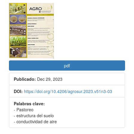
Barra
lateral
del
artículo
pdf
Publicado:
Dec 29, 2023
DOI:
https://doi.org/10.4206/agrosur.2023.v51n3-03
Palabras clave:
- Pastoreo
- estructura del suelo
- conductividad de aire