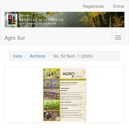
Navegación
Registrarse
Entrar
principal
Contenido
principal
Barra
lateral
Agro Sur
Toggl
naviga
Inicio
Archivos
Vol. 52 Núm. 1 (2024)