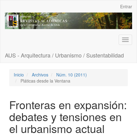
Navegación
Entrar
principal
Contenido
principal
Barra
lateral
Toggl
naviga
AUS - Arquitectura / Urbanismo / Sustentabilidad
Inicio
Archivos
Núm. 10 (2011)
Pláticas desde la Ventana
Fronteras en expansión:
debates y tensiones en
el urbanismo actual