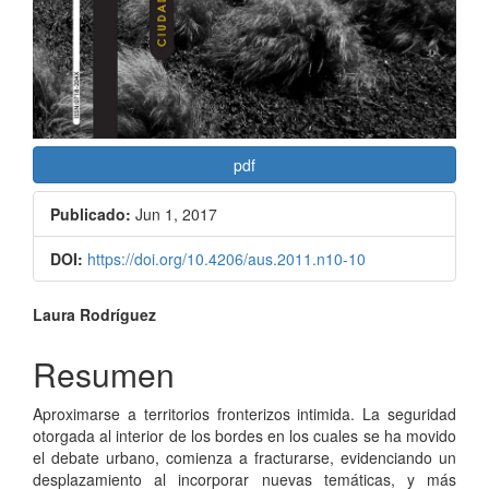
pdf
Publicado:
Jun 1, 2017
DOI:
https://doi.org/10.4206/aus.2011.n10-10
Contenido
Laura Rodríguez
principal
Resumen
del
Aproximarse a territorios fronterizos intimida. La seguridad
artículo
otorgada al interior de los bordes en los cuales se ha movido
el debate urbano, comienza a fracturarse, evidenciando un
desplazamiento al incorporar nuevas temáticas, y más