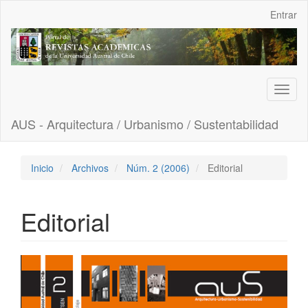
Navegación
Entrar
principal
Contenido
principal
Barra
lateral
Toggl
naviga
AUS - Arquitectura / Urbanismo / Sustentabilidad
Inicio
Archivos
Núm. 2 (2006)
Editorial
Editorial
Barra
lateral