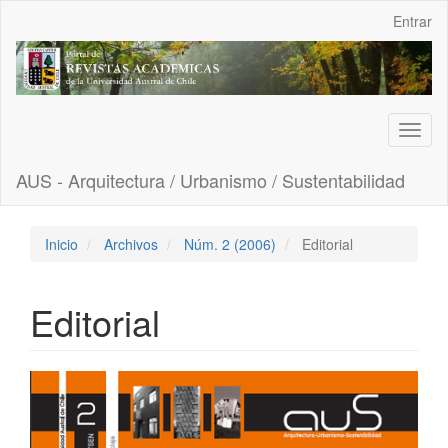
Navegación
Entrar
principal
Contenido
principal
Barra
lateral
Toggl
naviga
AUS - Arquitectura / Urbanismo / Sustentabilidad
Inicio
Archivos
Núm. 2 (2006)
Editorial
Editorial
Barra
lateral