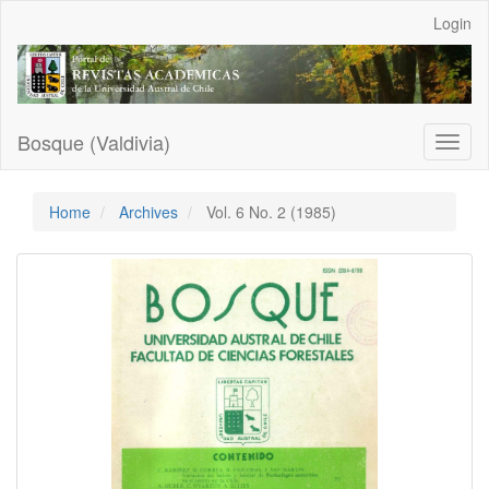
Main
Login
Navigation
Main
Content
Sidebar
Bosque (Valdivia)
Toggl
naviga
Home
Archives
Vol. 6 No. 2 (1985)