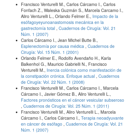
Francisco Venturelli M., Carlos Cárcamo I., Carlos
Fonfach Z., Waleska Guzmán S., Marcela Carcamo I.,
Aliro Venturelli L., Orlando Felmer E.,
Impacto de la
esófagoyeyunoanastomosis mecánica en la
gastrectomía total
,
Cuadernos de Cirugía: Vol. 21
Núm. 1 (2007)
Carlos Cárcamo I., Jean Michel Butte B.,
Esplenectomía por causa médica
,
Cuadernos de
Cirugía: Vol. 15 Núm. 1 (2001)
Orlando Felmer E., Rodolfo Avendaño H., Karla
Balkenhol G., Mauricio Gabrielli N., Francisco
Venturelli M.,
Inercia colónica como manifestación de
la constipación crónica. Enfoque actual
,
Cuadernos
de Cirugía: Vol. 22 Núm. 1 (2008)
Francisco Venturelli M., Carlos Cárcamo I., Marcela
Cárcamo I., Javier Gómez B., Aliro Venturelli L.,
Factores pronósticos en el cáncer vesicular subseroso
,
Cuadernos de Cirugía: Vol. 25 Núm. 1 (2011)
Francisco Venturelli M., Aliro Venturelli L., Marcela
Cárcamo I., Carlos Cárcamo I.,
Terapia neoadyuvante
en cáncer de esófago
,
Cuadernos de Cirugía: Vol. 21
Núm. 1 (2007)