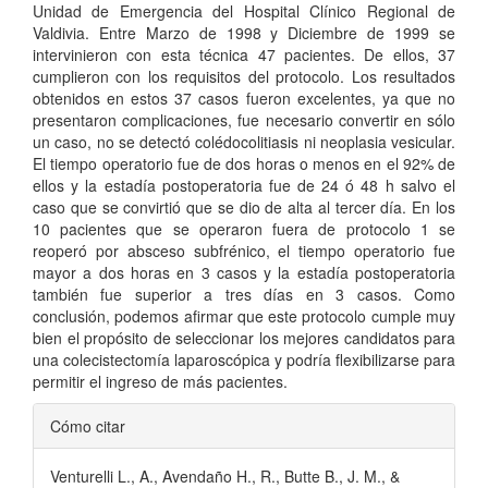
Unidad de Emergencia del Hospital Clínico Regional de
Valdivia. Entre Marzo de 1998 y Diciembre de 1999 se
intervinieron con esta técnica 47 pacientes. De ellos, 37
cumplieron con los requisitos del protocolo. Los resultados
obtenidos en estos 37 casos fueron excelentes, ya que no
presentaron complicaciones, fue necesario convertir en sólo
un caso, no se detectó colédocolitiasis ni neoplasia vesicular.
El tiempo operatorio fue de dos horas o menos en el 92% de
ellos y la estadía postoperatoria fue de 24 ó 48 h salvo el
caso que se convirtió que se dio de alta al tercer día. En los
10 pacientes que se operaron fuera de protocolo 1 se
reoperó por absceso subfrénico, el tiempo operatorio fue
mayor a dos horas en 3 casos y la estadía postoperatoria
también fue superior a tres días en 3 casos. Como
conclusión, podemos afirmar que este protocolo cumple muy
bien el propósito de seleccionar los mejores candidatos para
una colecistectomía laparoscópica y podría flexibilizarse para
permitir el ingreso de más pacientes.
Detalles
Cómo citar
del
Venturelli L., A., Avendaño H., R., Butte B., J. M., &