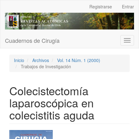
Navegación
Registrarse
Entrar
principal
Contenido
principal
Barra
lateral
Cuadernos de Cirugía
Toggl
naviga
Inicio
Archivos
Vol. 14 Núm. 1 (2000)
Trabajos de Investigación
Colecistectomía
laparoscópica en
colecistitis aguda
Barra