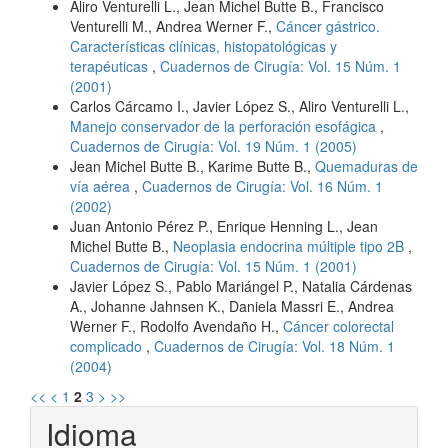
Aliro Venturelli L., Jean Michel Butte B., Francisco
Venturelli M., Andrea Werner F.,
Cáncer gástrico.
Características clínicas, histopatológicas y
terapéuticas
,
Cuadernos de Cirugía: Vol. 15 Núm. 1
(2001)
Carlos Cárcamo I., Javier López S., Aliro Venturelli L.,
Manejo conservador de la perforación esofágica
,
Cuadernos de Cirugía: Vol. 19 Núm. 1 (2005)
Jean Michel Butte B., Karime Butte B.,
Quemaduras de
vía aérea
,
Cuadernos de Cirugía: Vol. 16 Núm. 1
(2002)
Juan Antonio Pérez P., Enrique Henning L., Jean
Michel Butte B.,
Neoplasia endocrina múltiple tipo 2B
,
Cuadernos de Cirugía: Vol. 15 Núm. 1 (2001)
Javier López S., Pablo Mariángel P., Natalia Cárdenas
A., Johanne Jahnsen K., Daniela Massri E., Andrea
Werner F., Rodolfo Avendaño H.,
Cáncer colorectal
complicado
,
Cuadernos de Cirugía: Vol. 18 Núm. 1
(2004)
<<
<
1
2
3
>
>>
Idioma