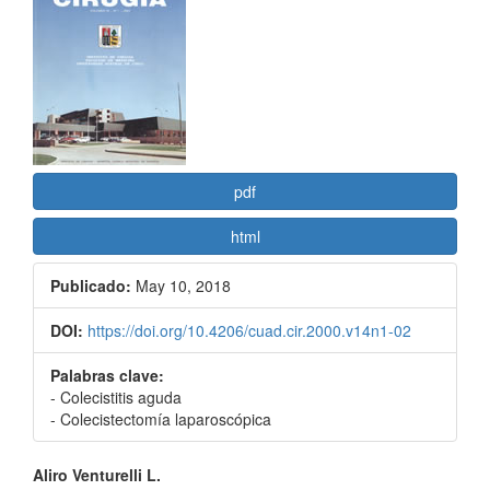
lateral
del
artículo
pdf
html
Publicado:
May 10, 2018
DOI:
https://doi.org/10.4206/cuad.cir.2000.v14n1-02
Palabras clave:
- Colecistitis aguda
- Colecistectomía laparoscópica
Contenido
Aliro Venturelli L.