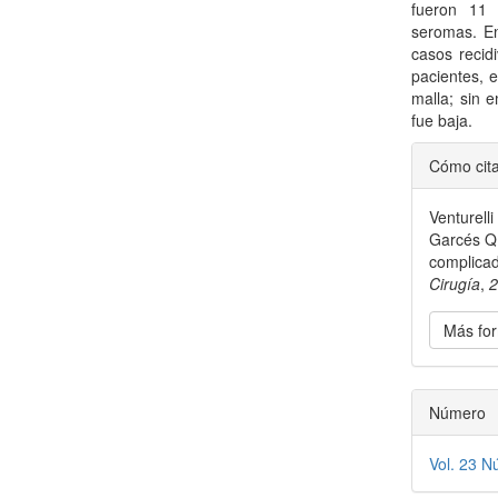
fueron 11 
seromas. En
casos recid
pacientes, e
malla; sin 
fue baja.
Detal
Cómo cit
del
Venturelli
artícu
Garcés Q.
complicad
Cirugía
,
Más for
Número
Vol. 23 N