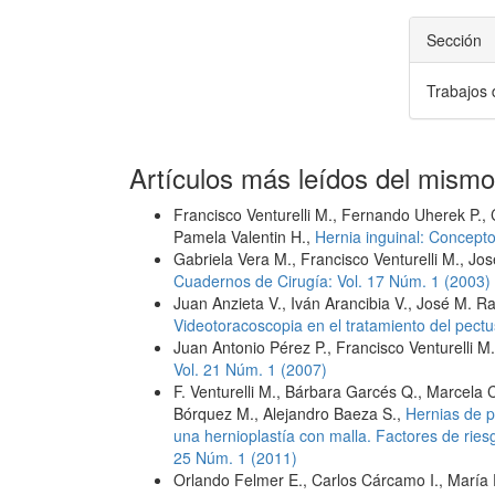
Sección
Trabajos 
Artículos más leídos del mismo
Francisco Venturelli M., Fernando Uherek P., 
Pamela Valentin H.,
Hernia inguinal: Concept
Gabriela Vera M., Francisco Venturelli M., José
Cuadernos de Cirugía: Vol. 17 Núm. 1 (2003)
Juan Anzieta V., Iván Arancibia V., José M. Ra
Videotoracoscopia en el tratamiento del pec
Juan Antonio Pérez P., Francisco Venturelli M
Vol. 21 Núm. 1 (2007)
F. Venturelli M., Bárbara Garcés Q., Marcela 
Bórquez M., Alejandro Baeza S.,
Hernias de 
una hernioplastía con malla. Factores de ries
25 Núm. 1 (2011)
Orlando Felmer E., Carlos Cárcamo I., María Pí