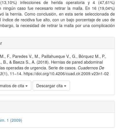
(13,10%) infecciones de herida operatoria y 4 (47,61%)
 ningún caso fue necesario retirar la malla. En 16 (19,04%)
ivó la hernia. Como conclusión, en esta serie seleccionada de
l índice de recidiva fue alto, con un bajo porcentaje de uso de
embargo, la necesidad de retirar la malla por una complicación
les
ar
 M., F., Paredes V., M., Paillahueque V., G., Bórquez M., P.,
lo
, B., & Baeza S., A. (2018). Hernias de pared abdominal
as operadas de urgencia. Serie de casos.
Cuadernos De
23
(1), 11–14. https://doi.org/10.4206/cuad.cir.2009.v23n1-02
matos de cita
Descargar cita
úm. 1 (2009)