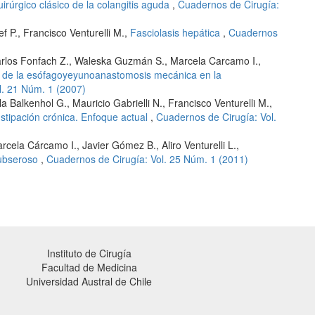
irúrgico clásico de la colangitis aguda
,
Cuadernos de Cirugía:
ef P., Francisco Venturelli M.,
Fasciolasis hepática
,
Cuadernos
Carlos Fonfach Z., Waleska Guzmán S., Marcela Carcamo I.,
 de la esófagoyeyunoanastomosis mecánica en la
l. 21 Núm. 1 (2007)
 Balkenhol G., Mauricio Gabrielli N., Francisco Venturelli M.,
nstipación crónica. Enfoque actual
,
Cuadernos de Cirugía: Vol.
rcela Cárcamo I., Javier Gómez B., Aliro Venturelli L.,
subseroso
,
Cuadernos de Cirugía: Vol. 25 Núm. 1 (2011)
Instituto de Cirugía
Facultad de Medicina
Universidad Austral de Chile