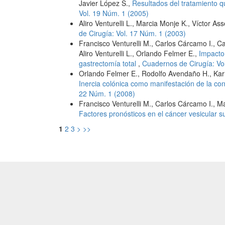
Javier López S.,
Resultados del tratamiento qu
Vol. 19 Núm. 1 (2005)
Aliro Venturelli L., Marcia Monje K., Víctor Ass
de Cirugía: Vol. 17 Núm. 1 (2003)
Francisco Venturelli M., Carlos Cárcamo I., 
Aliro Venturelli L., Orlando Felmer E.,
Impacto
gastrectomía total
,
Cuadernos de Cirugía: Vo
Orlando Felmer E., Rodolfo Avendaño H., Karla
Inercia colónica como manifestación de la co
22 Núm. 1 (2008)
Francisco Venturelli M., Carlos Cárcamo I., Ma
Factores pronósticos en el cáncer vesicular 
1
2
3
>
>>