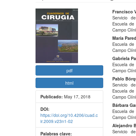
Barra
Conte
Francisco V
Servicio d
lateral
princi
Escuela de 
del
del
Campo Clíni
María Pared
artículo
artícu
Escuela de 
Campo Clíni
Gabriela Pa
Escuela de 
pdf
Campo Clíni
Pablo Bórq
html
Servicio d
Escuela de 
Publicado:
May 17, 2018
Campo Clíni
Bárbara Ga
DOI:
Escuela de 
https://doi.org/10.4206/cuad.c
Campo Clíni
ir.2009.v23n1-02
Alejandro 
Servicio d
Palabras clave: