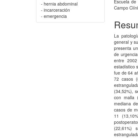
Escuela de 
- hernia abdominal
Campo Clíni
- incarceración
- emergencia
Resu
La patologí
general y s
presenta un
de urgencia
entre 2002
estadístico 
fue de 64 a
72 casos (
estrangulada
(34,52%), s
con malla 
mediana de 
casos de mor
11 (13,10%
postoperato
(22,61%) s
estrangulad