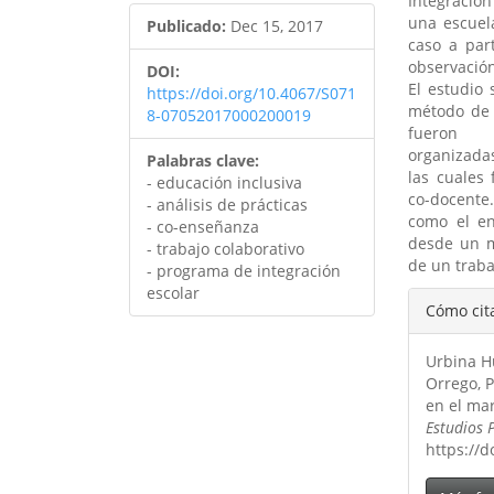
Integración
una escuela
Publicado:
Dec 15, 2017
caso a par
observación
DOI:
El estudio 
https://doi.org/10.4067/S071
método de 
8-07052017000200019
fueron
organizadas
Palabras clave:
las cuales 
- educación inclusiva
co-docente.
- análisis de prácticas
como el en
- co-enseñanza
desde un ma
- trabajo colaborativo
de un traba
- programa de integración
Detal
escolar
Cómo cit
del
Urbina Hu
artíc
Orrego, P
en el mar
Estudios 
https://