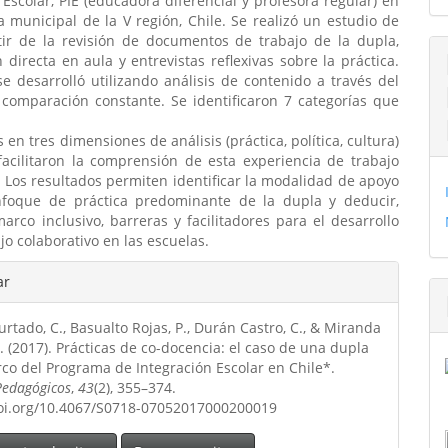
 Escolar, PIE (educadora diferencial y profesora regular) en
 municipal de la V región, Chile. Se realizó un estudio de
tir de la revisión de documentos de trabajo de la dupla,
 directa en aula y entrevistas reflexivas sobre la práctica.
se desarrolló utilizando análisis de contenido a través del
comparación constante. Se identificaron 7 categorías que
 en tres dimensiones de análisis (práctica, política, cultura)
facilitaron la comprensión de esta experiencia de trabajo
 Los resultados permiten identificar la modalidad de apoyo
foque de práctica predominante de la dupla y deducir,
rco inclusivo, barreras y facilitadores para el desarrollo
jo colaborativo en las escuelas.
les
ar
rtado, C., Basualto Rojas, P., Durán Castro, C., & Miranda
ulo
. (2017). Prácticas de co-docencia: el caso de una dupla
co del Programa de Integración Escolar en Chile*.
Pedagógicos
,
43
(2), 355–374.
doi.org/10.4067/S0718-07052017000200019