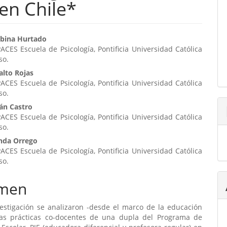
 en Chile*
enido
rbina Hurtado
CES Escuela de Psicología, Pontificia Universidad Católica
ipal
so.
alto Rojas
CES Escuela de Psicología, Pontificia Universidad Católica
ulo
so.
án Castro
CES Escuela de Psicología, Pontificia Universidad Católica
so.
nda Orrego
CES Escuela de Psicología, Pontificia Universidad Católica
so.
men
vestigación se analizaron -desde el marco de la educación
 las prácticas co-docentes de una dupla del Programa de