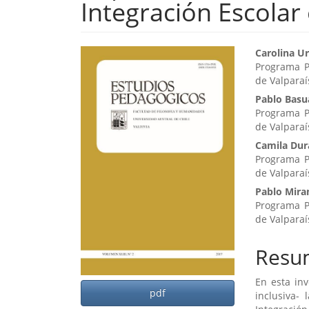
Integración Escolar
Barra
Cont
Carolina U
Programa PA
lateral
princ
de Valparaí
del
del
Pablo Basu
Programa PA
artículo
artíc
de Valparaí
Camila Dur
Programa PA
de Valparaí
Pablo Mira
Programa PA
de Valparaí
Resu
En esta in
pdf
inclusiva-