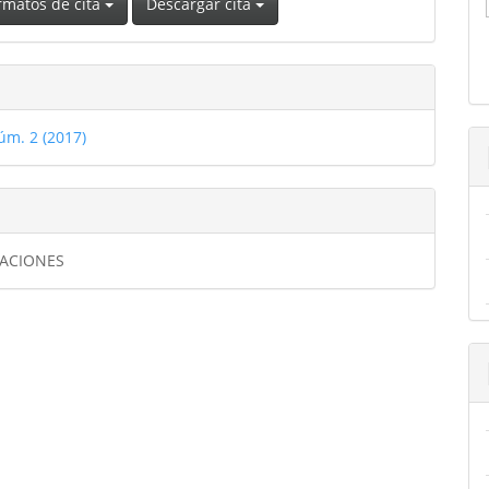
rmatos de cita
Descargar cita
úm. 2 (2017)
GACIONES