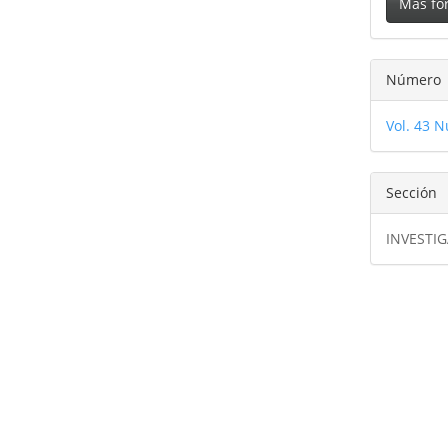
Más fo
Número
Vol. 43 N
Sección
INVESTI