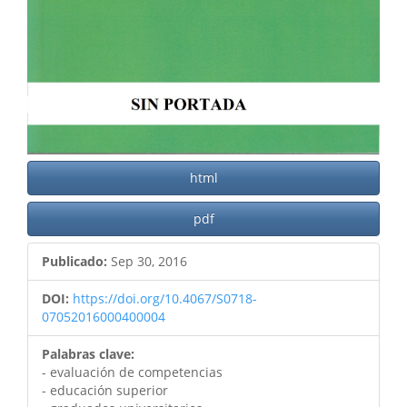
html
pdf
Publicado:
Sep 30, 2016
DOI:
https://doi.org/10.4067/S0718-
07052016000400004
Palabras clave:
- evaluación de competencias
- educación superior