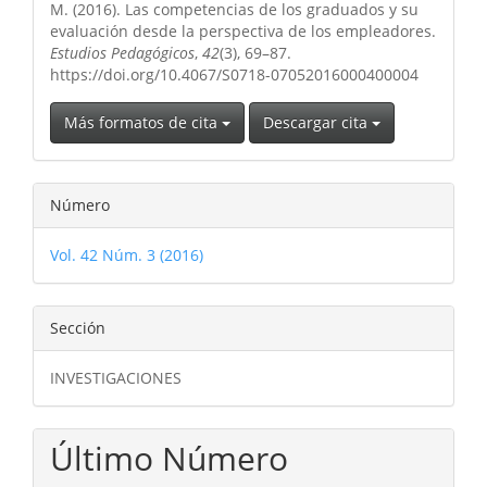
artículo
M. (2016). Las competencias de los graduados y su
evaluación desde la perspectiva de los empleadores.
Estudios Pedagógicos
,
42
(3), 69–87.
https://doi.org/10.4067/S0718-07052016000400004
Más formatos de cita
Descargar cita
Número
Vol. 42 Núm. 3 (2016)
Sección
INVESTIGACIONES
Último Número