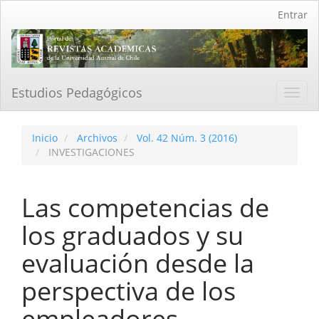
Navegación
Entrar
principal
Contenido
principal
Barra
lateral
Estudios Pedagógicos
Toggl
navig
Inicio
Archivos
Vol. 42 Núm. 3 (2016)
INVESTIGACIONES
Las competencias de
los graduados y su
evaluación desde la
perspectiva de los
empleadores