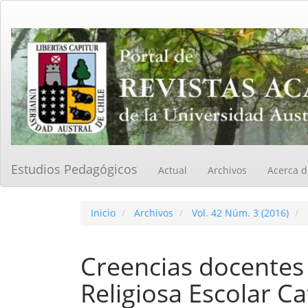
Navegación
principal
Contenido
principal
Barra
lateral
Estudios Pedagógicos
Actual
Archivos
Acerca 
Inicio
Archivos
Vol. 42 Núm. 3 (2016)
Creencias docentes 
Religiosa Escolar Ca