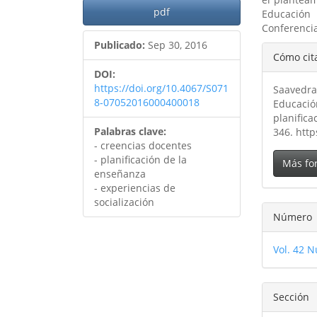
pdf
Educación 
Conferencia
Publicado:
Sep 30, 2016
Detal
Cómo cit
del
DOI:
https://doi.org/10.4067/S071
Saavedra
artíc
8-07052016000400018
Educación
planific
Palabras clave:
346. htt
- creencias docentes
- planificación de la
Más fo
enseñanza
- experiencias de
socialización
Número
Vol. 42 N
Sección