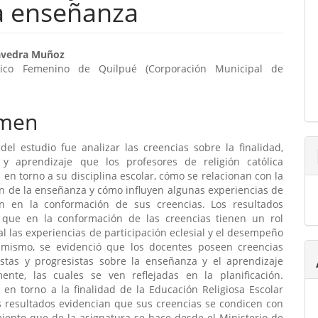
la enseñanza
enido
avedra Muñoz
nico Femenino de Quilpué (Corporación Municipal de
ipal
men
ulo
 del estudio fue analizar las creencias sobre la finalidad,
y aprendizaje que los profesores de religión católica
 en torno a su disciplina escolar, cómo se relacionan con la
ón de la enseñanza y cómo influyen algunas experiencias de
ión en la conformación de sus creencias. Los resultados
 que en la conformación de las creencias tienen un rol
 las experiencias de participación eclesial y el desempeño
simismo, se evidenció que los docentes poseen creencias
vistas y progresistas sobre la enseñanza y el aprendizaje
mente, las cuales se ven reflejadas en la planificación.
 en torno a la finalidad de la Educación Religiosa Escolar
os resultados evidencian que sus creencias se condicen con
iento que de la asignatura se hace desde el Ministerio de