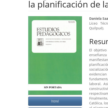
la planificación de 
Barra
Cont
Daniela Sa
Liceo Téc
lateral
princ
Quilpué).
del
del
Resu
artículo
artíc
El objetivo
enseñanza 
manifiestan
planificaci
socializac
evidencian
fundamental
laboral. A
constructi
respectiva
Finalmente,
html
Católica, l
el planteam