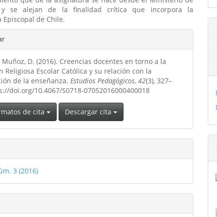
y se alejan de la finalidad crítica que incorpora la
 Episcopal de Chile.
les
ar
 Muñoz, D. (2016). Creencias docentes en torno a la
ulo
 Religiosa Escolar Católica y su relación con la
ación de la enseñanza.
Estudios Pedagógicos
,
42
(3), 327–
ps://doi.org/10.4067/S0718-07052016000400018
rmatos de cita
Descargar cita
úm. 3 (2016)