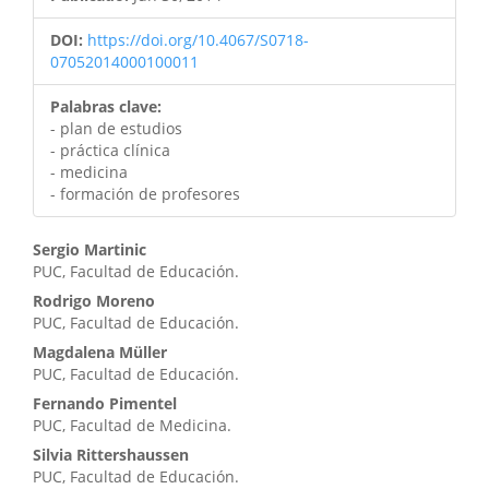
DOI:
https://doi.org/10.4067/S0718-
07052014000100011
Palabras clave:
- plan de estudios
- práctica clínica
- medicina
- formación de profesores
Contenido
Sergio Martinic
PUC, Facultad de Educación.
principal
Rodrigo Moreno
del
PUC, Facultad de Educación.
artículo
Magdalena Müller
PUC, Facultad de Educación.
Fernando Pimentel
PUC, Facultad de Medicina.
Silvia Rittershaussen
PUC, Facultad de Educación.