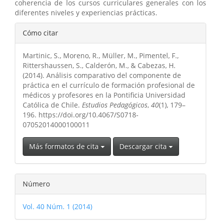
coherencia de los cursos curriculares generales con los
diferentes niveles y experiencias prácticas.
Detalles
Cómo citar
del
Martinic, S., Moreno, R., Müller, M., Pimentel, F.,
artículo
Rittershaussen, S., Calderón, M., & Cabezas, H.
(2014). Análisis comparativo del componente de
práctica en el currículo de formación profesional de
médicos y profesores en la Pontificia Universidad
Católica de Chile.
Estudios Pedagógicos
,
40
(1), 179–
196. https://doi.org/10.4067/S0718-
07052014000100011
Más formatos de cita
Descargar cita
Número
Vol. 40 Núm. 1 (2014)