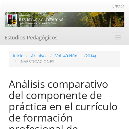
Navegación
Entrar
principal
Contenido
principal
Barra
lateral
Estudios Pedagógicos
Toggl
navig
Inicio
Archivos
Vol. 40 Núm. 1 (2014)
INVESTIGACIONES
Análisis comparativo
del componente de
práctica en el currículo
de formación
profesional de