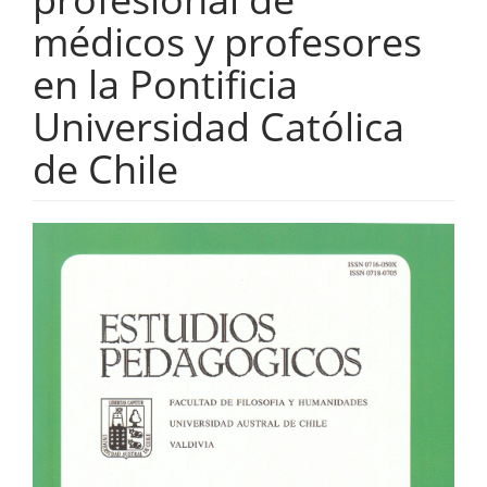
médicos y profesores
en la Pontificia
Universidad Católica
de Chile
Barra
lateral
del
artículo