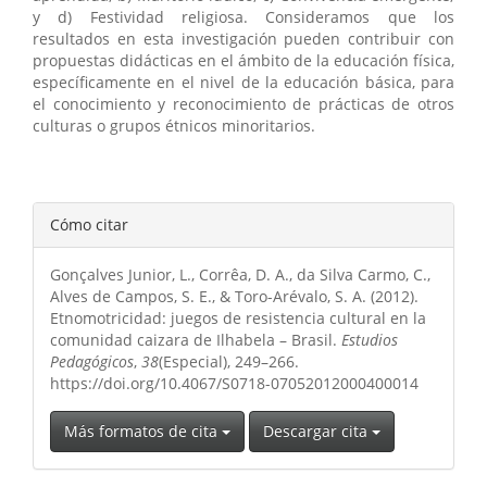
y d) Festividad religiosa. Consideramos que los
resultados en esta investigación pueden contribuir con
propuestas didácticas en el ámbito de la educación física,
específicamente en el nivel de la educación básica, para
el conocimiento y reconocimiento de prácticas de otros
culturas o grupos étnicos minoritarios.
Detalles
Cómo citar
del
Gonçalves Junior, L., Corrêa, D. A., da Silva Carmo, C.,
artículo
Alves de Campos, S. E., & Toro-Arévalo, S. A. (2012).
Etnomotricidad: juegos de resistencia cultural en la
comunidad caizara de Ilhabela – Brasil.
Estudios
Pedagógicos
,
38
(Especial), 249–266.
https://doi.org/10.4067/S0718-07052012000400014
Más formatos de cita
Descargar cita