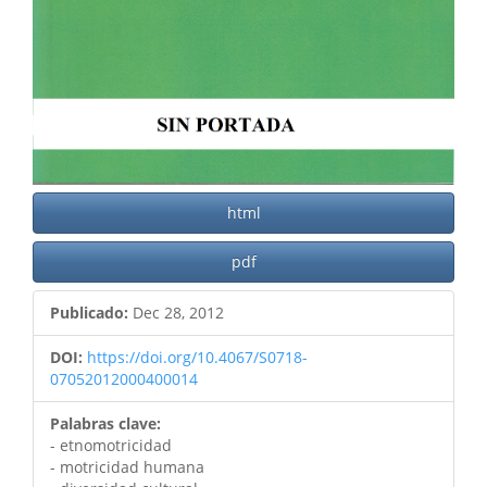
html
pdf
Publicado:
Dec 28, 2012
DOI:
https://doi.org/10.4067/S0718-
07052012000400014
Palabras clave:
- etnomotricidad
- motricidad humana