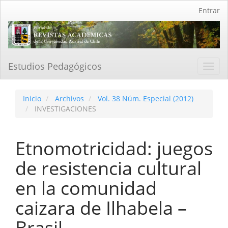
Navegación
Entrar
principal
Contenido
principal
Barra
lateral
Estudios Pedagógicos
Toggl
navig
Inicio
Archivos
Vol. 38 Núm. Especial (2012)
INVESTIGACIONES
Etnomotricidad: juegos
de resistencia cultural
en la comunidad
caizara de Ilhabela –
Brasil